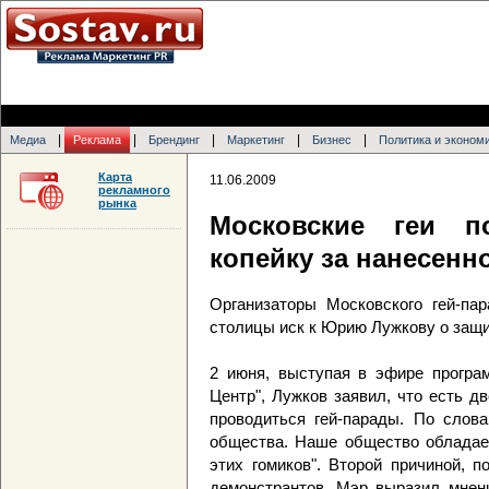
|
|
|
|
|
Медиа
Реклама
Брендинг
Маркетинг
Бизнес
Политика и эконом
Карта
11.06.2009
рекламного
рынка
Московские геи п
копейку за нанесенн
Организаторы Московского гей-па
столицы иск к Юрию Лужкову о защит
2 июня, выступая в эфире програм
Центр", Лужков заявил, что есть д
проводиться гей-парады. По слова
общества. Наше общество обладает
этих гомиков". Второй причиной, 
демонстрантов. Мэр выразил мнени