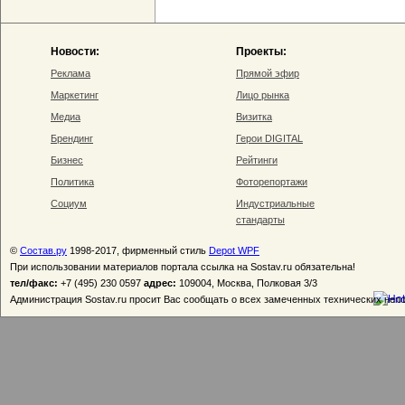
Новости:
Проекты:
Реклама
Прямой эфир
Маркетинг
Лицо рынка
Медиа
Визитка
Брендинг
Герои DIGITAL
Бизнес
Рейтинги
Политика
Фоторепортажи
Социум
Индустриальные
стандарты
©
Состав.ру
1998-2017, фирменный стиль
Depot WPF
При использовании материалов портала ссылка на Sostav.ru обязательна!
тел/факс:
+7 (495) 230 0597
адрес:
109004, Москва, Полковая 3/3
Администрация Sostav.ru просит Вас сообщать о всех замеченных технических неп