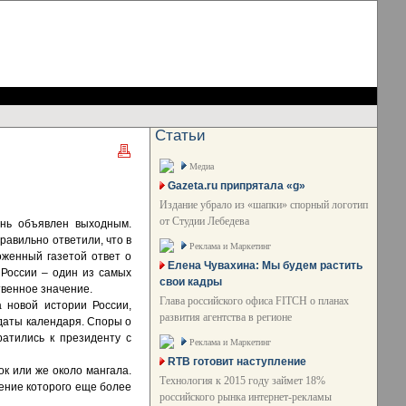
Статьи
Медиа
Gazeta.ru припрятала «g»
Издание убрало из «шапки» спорный логотип
от Студии Лебедева
ень объявлен выходным.
равильно ответили, что в
Реклама и Маркетинг
оженный газетой ответ о
Елена Чувахина: Мы будем растить
России – один из самых
свои кадры
твенное значение.
Глава российского офиса FITCH о планах
 новой истории России,
развития агентства в регионе
 даты календаря. Споры о
атились к президенту с
Реклама и Маркетинг
RTB готовит наступление
ок или же около мангала.
Технология к 2015 году займет 18%
дение которого еще более
российского рынка интернет-рекламы