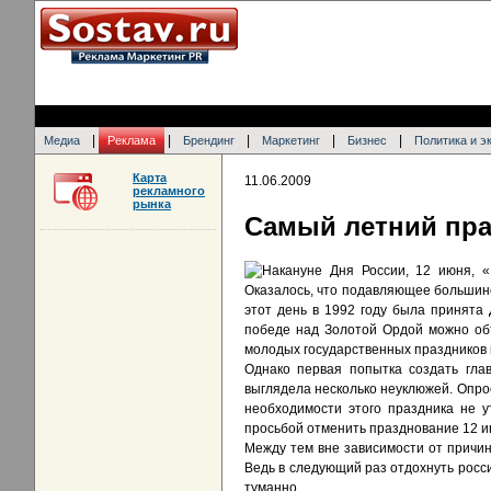
|
|
|
|
|
Медиа
Реклама
Брендинг
Маркетинг
Бизнес
Политика и э
Карта
11.06.2009
рекламного
рынка
Самый летний пра
Накануне Дня России, 12 июня, «
Оказалось, что подавляющее большинст
этот день в 1992 году была принята
победе над Золотой Ордой можно объ
молодых государственных праздников в
Однако первая попытка создать гла
выглядела несколько неуклюжей. Опрос
необходимости этого праздника не у
просьбой отменить празднование 12 и
Между тем вне зависимости от причин
Ведь в следующий раз отдохнуть росси
туманно.