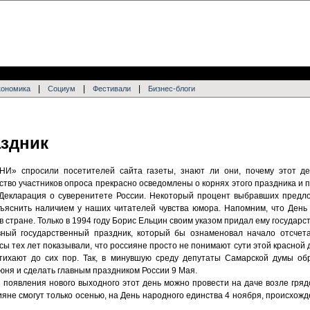
|
|
|
кономика
Социум
Фестивали
Бизнес-блоги
здник
НИ» спросили посетителей сайта газеты, знают ли они, почему этот д
во участников опроса прекрасно осведомлены о корнях этого праздника и п
 Декларация о суверенитете России. Некоторый процент выбравших предл
яснить наличием у наших читателей чувства юмора. Напомним, что День 
 стране. Только в 1994 году Борис Ельцин своим указом придал ему государс
вный государственный праздник, который бы ознаменовал начало отсчета
ы тех лет показывали, что россияне просто не понимают сути этой красной
тихают до сих пор. Так, в минувшую среду депутаты Самарской думы обр
юня и сделать главным праздником России 9 Мая.
 появления нового выходного этот день можно провести на даче возле гряд
яне смогут только осенью, на День народного единства 4 ноября, происхож