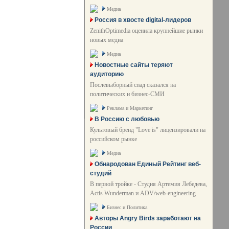
Медиа
Россия в хвосте digital-лидеров
ZenithOptimedia оценила крупнейшие рынки
новых медиа
Медиа
Новостные сайты теряют
аудиторию
Послевыборный спад сказался на
политических и бизнес-СМИ
Реклама и Маркетинг
В Россию с любовью
Культовый бренд "Love is" лицензировали на
российском рынке
Медиа
Обнародован Единый Рейтинг веб-
студий
В первой тройке - Студия Артемия Лебедева,
Actis Wunderman и ADV/web-engineering
Бизнес и Политика
Авторы Angry Birds заработают на
России