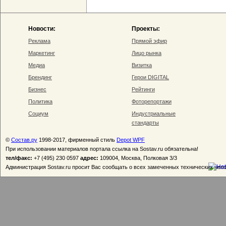
Новости:
Проекты:
Реклама
Прямой эфир
Маркетинг
Лицо рынка
Медиа
Визитка
Брендинг
Герои DIGITAL
Бизнес
Рейтинги
Политика
Фоторепортажи
Социум
Индустриальные
стандарты
©
Состав.ру
1998-2017, фирменный стиль
Depot WPF
При использовании материалов портала ссылка на Sostav.ru обязательна!
тел/факс:
+7 (495) 230 0597
адрес:
109004, Москва, Полковая 3/3
Администрация Sostav.ru просит Вас сообщать о всех замеченных технических неп