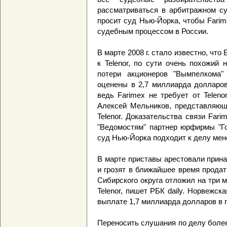
рассматриваться в арбитражном су
просит суд Нью-Йорка, чтобы Farim
судебным процессом в России.
В марте 2008 г. стало известно, чт
к Telenor, по сути очень похожий 
потери акционеров "Вымпелкома"
оценены в 2,7 миллиарда долларов
ведь Farimex не требует от Teleno
Алексей Мельников, представляющ
Telenor. Доказательства связи Far
"Ведомостям" партнер юрфирмы "Го
суд Нью-Йорка подходит к делу мен
В марте приставы арестовали прин
и грозят в ближайшее время прода
Сибирского округа отложил на три
Telenor, пишет РБК daily. Норвежс
выплате 1,7 миллиарда долларов в 
Переносить слушания по делу более 