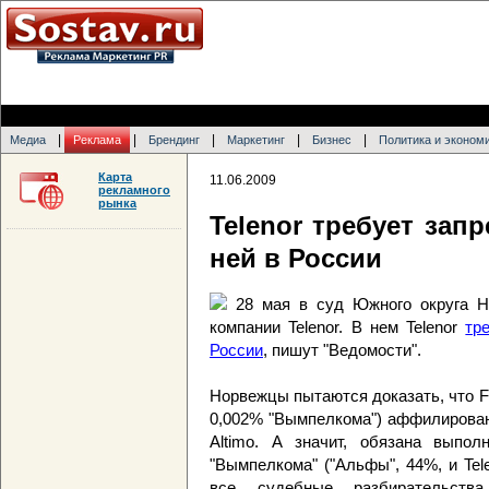
|
|
|
|
|
Медиа
Реклама
Брендинг
Маркетинг
Бизнес
Политика и эконом
Карта
11.06.2009
рекламного
рынка
Telenor требует запр
ней в России
28 мая в суд Южного округа Н
компании Telenor. В нем Telenor
тр
России
, пишут "Ведомости".
Норвежцы пытаются доказать, что F
0,002% "Вымпелкома") аффилирована
Altimo. А значит, обязана выпол
"Вымпелкома" ("Альфы", 44%, и Tele
все судебные разбирательст