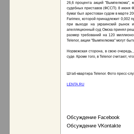
26,6 процента акций "Вымпелкома", 
судебных приставов (ФССП). 8 июня 
бумаг был арестован судом в марте 20
Farimex, которой принадлежит 0,002 п
при выходе на украинский рынок 
апелляционный суд Омска принял реше
размер требований на 120 миллионов
Telenor, акции "Вымпелкома" могут быт
Норвежская сторона, в свою очередь, 
суде. Кроме того, в Telenor считают, чт
Штаб-квартира Telenor. Фото пресс-сл
LENTA.RU
Обсуждение Facebook
Обсуждение VKontakte