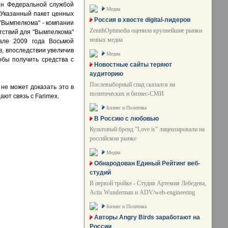
ион Федеральной службой
Медиа
 Указанный пакет ценных
Россия в хвосте digital-лидеров
 "Вымпелкома" - компании
ZenithOptimedia оценила крупнейшие рынки
ятствий для "Вымпелкома"
новых медиа
але 2009 года Восьмой
в, впоследствии увеличив
Медиа
обы получить средства с
Новостные сайты теряют
аудиторию
Послевыборный спад сказался на
 не может доказать это в
политических и бизнес-СМИ
цают связь с Farimex.
Бизнес и Политика
В Россию с любовью
Культовый бренд "Love is" лицензировали на
российском рынке
Медиа
Обнародован Единый Рейтинг веб-
студий
В первой тройке - Студия Артемия Лебедева,
Actis Wunderman и ADV/web-engineering
Бизнес и Политика
Авторы Angry Birds заработают на
России