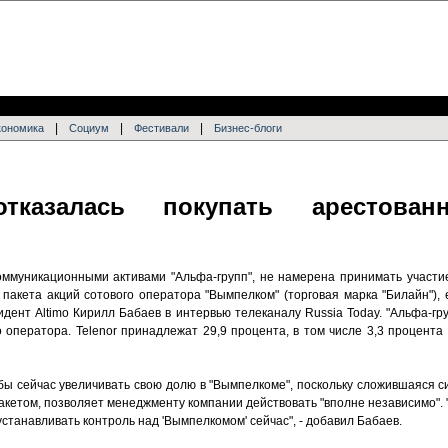
|
|
|
кономика
Социум
Фестивали
Бизнес-блоги
отказалась покупать арестова
оммуникационными активами "Альфа-групп", не намерена принимать участи
пакета акций сотового оператора "Вымпелком" (торговая марка "Билайн"), 
ент Altimo Кирилл Бабаев в интервью телеканалу Russia Today. "Альфа-гру
 оператора. Telenor принадлежат 29,9 процента, в том числе 3,3 процента
 бы сейчас увеличивать свою долю в "Вымпелкоме", поскольку сложившаяся си
акетом, позволяет менеджменту компании действовать "вполне независимо".
устанавливать контроль над 'Вымпелкомом' сейчас", - добавил Бабаев.