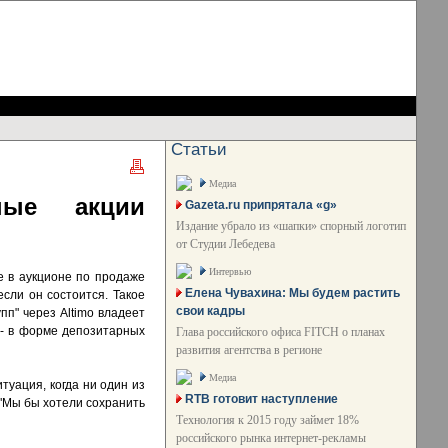
Статьи
Медиа
нные акции
Gazeta.ru припрятала «g»
Издание убрало из «шапки» спорный логотип
от Студии Лебедева
Интервью
е в аукционе по продаже
Елена Чувахина: Мы будем растить
если он состоится. Такое
свои кадры
пп" через Altimo владеет
 - в форме депозитарных
Глава российского офиса FITCH о планах
развития агентства в регионе
Медиа
туация, когда ни один из
RTB готовит наступление
 "Мы бы хотели сохранить
Технология к 2015 году займет 18%
российского рынка интернет-рекламы