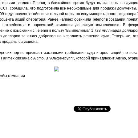
которыми владеет Telenor, в ближайшее время будут выставлены на аукц
ФССП сообщила, что подготовила все необходимые для продажи документы.
09 году в качестве обеспечительной меры по иску миноритарного акционера
роцента акций оператора. Ранее Farimex обвинила Telenor в создании преп
и потребовала с норвежской компании денежную компенсацию. В февр
ние о взыскании с Telenor в пользу "Вымпелкома" 1,728 миллиарда долларо
 долларов за отказ добровольно исполнить решение суда. Теперь же, чт
ь проданы с аукциона.
до сих пор не признает законными требования суда и арест акций, но пока
о Farimex связана с Altimo. В "Альфе-групп", которой принадлежит Altimo, отри
ужбы компании