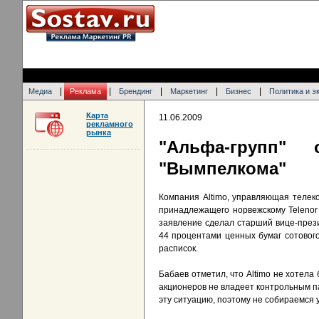
|
|
|
|
|
Медиа
Реклама
Брендинг
Маркетинг
Бизнес
Политика и э
Карта
11.06.2009
рекламного
рынка
"Альфа-групп" 
"Вымпелкома"
Компания Altimo, управляющая телек
принадлежащего норвежскому Telenor 
заявление сделал старший вице-презид
44 процентами ценных бумаг сотового
расписок.
Бабаев отметил, что Altimo не хотела
акционеров не владеет контрольным п
эту ситуацию, поэтому не собираемся 