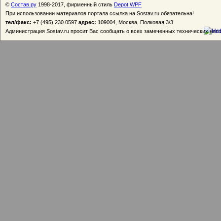
©
Состав.ру
1998-2017, фирменный стиль
Depot WPF
При использовании материалов портала ссылка на Sostav.ru обязательна!
тел/факс:
+7 (495) 230 0597
адрес:
109004, Москва, Полковая 3/3
Администрация Sostav.ru просит Вас сообщать о всех замеченных технических неп