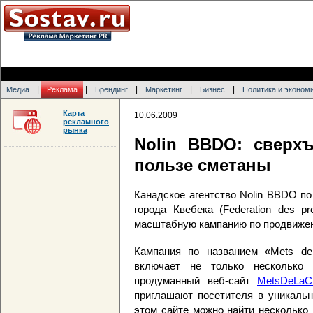
|
|
|
|
|
Медиа
Реклама
Брендинг
Маркетинг
Бизнес
Политика и эконом
Карта
10.06.2009
рекламного
рынка
Nolin BBDO: сверх
пользе сметаны
Канадское агентство Nolin BBDO п
города Квебека (Federation des pr
масштабную кампанию по продвиже
Кампания по названием «Mets de
включает не только несколько 
продуманный веб-сайт
MetsDeLaC
приглашают посетителя в уникальн
этом сайте можно найти несколько