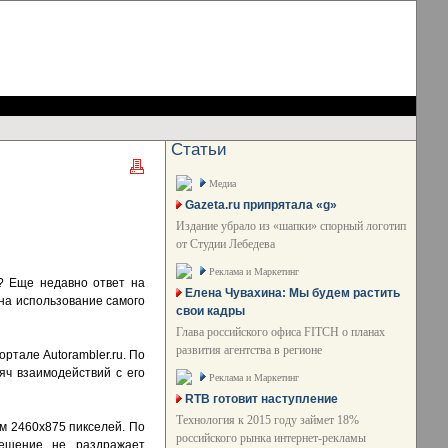
Статьи
Медиа
Gazeta.ru припрятала «g»
Издание убрало из «шапки» спорный логотип
от Студии Лебедева
Реклама и Маркетинг
? Еще недавно ответ на
Елена Чувахина: Мы будем растить
на использование самого
свои кадры
Глава российского офиса FITCH о планах
развития агентства в регионе
ртале Autorambler.ru. По
яч взаимодействий с его
Реклама и Маркетинг
RTB готовит наступление
Технология к 2015 году займет 18%
м 2460х875 пикселей. По
российского рынка интернет-рекламы
решение не раздражает