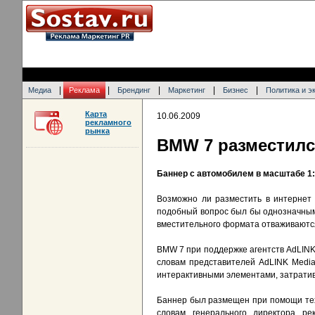
|
|
|
|
|
Медиа
Реклама
Брендинг
Маркетинг
Бизнес
Политика и э
Карта
10.06.2009
рекламного
рынка
BMW 7 разместилс
Баннер с автомобилем в масштабе 1
Возможно ли разместить в интернет
подобный вопрос был бы однозначным.
вместительного формата отваживаются
BMW 7 при поддержке агентств AdLINK 
словам представителей AdLINK Media
интерактивными элементами, затратив
Баннер был размещен при помощи тех
словам генерального директора р