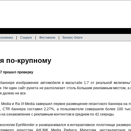
|
|
|
кономика
Социум
Фестивали
Бизнес-блоги
я по-крупному
:7 прошел проверку
 баннере изображение автомобиля в масштабе 1:7 от реальной величины
 Ни один сайт рунета не располагает столь большим рекламным местом, а 
 далеко не все.
Media и Ra VI Media завершил первое размещение гигантского баннера на по
, CTR баннера составил 2,27%, а пользователи совершили более 100 тыс
 на ознакомление с рекламным контентом в среднем по 42 секунды.
нологии EyeWonder и разворачивался в интерактивное полотнище размеро
екламного агентства AdLINK Media Рифата Муратова, нестандартное 