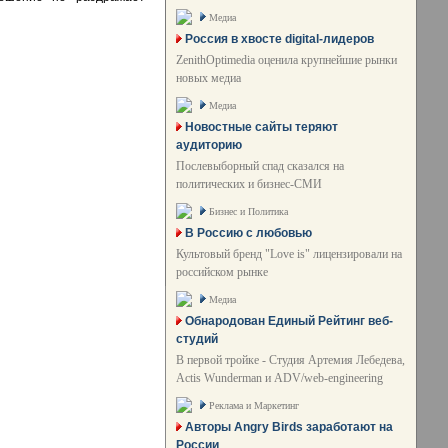
Медиа
Россия в хвосте digital-лидеров
ZenithOptimedia оценила крупнейшие рынки
новых медиа
Медиа
Новостные сайты теряют
аудиторию
Послевыборный спад сказался на
политических и бизнес-СМИ
Бизнес и Политика
В Россию с любовью
Культовый бренд "Love is" лицензировали на
российском рынке
Медиа
Обнародован Единый Рейтинг веб-
студий
В первой тройке - Студия Артемия Лебедева,
Actis Wunderman и ADV/web-engineering
Реклама и Маркетинг
Авторы Angry Birds заработают на
России