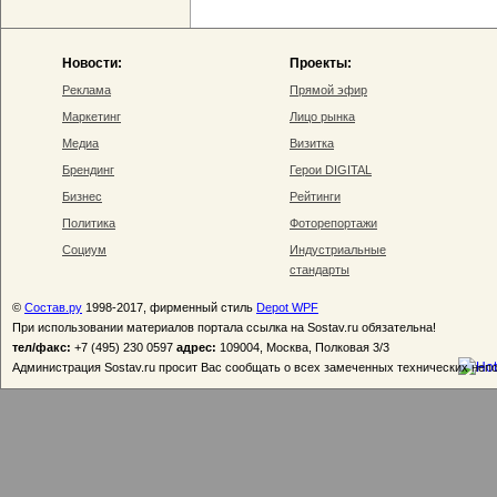
Новости:
Проекты:
Реклама
Прямой эфир
Маркетинг
Лицо рынка
Медиа
Визитка
Брендинг
Герои DIGITAL
Бизнес
Рейтинги
Политика
Фоторепортажи
Социум
Индустриальные
стандарты
©
Состав.ру
1998-2017, фирменный стиль
Depot WPF
При использовании материалов портала ссылка на Sostav.ru обязательна!
тел/факс:
+7 (495) 230 0597
адрес:
109004, Москва, Полковая 3/3
Администрация Sostav.ru просит Вас сообщать о всех замеченных технических неп