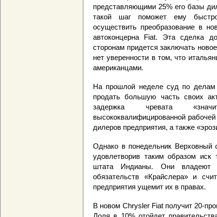
представляющими 25% его базы дил
такой шаг поможет ему быстро
осуществить преобразование в нов
автоконцерна Fiat. Эта сделка 
сторонам придется заключать новое
нет уверенности в том, что италья
американцами.
На прошлой неделе суд по делам 
продать большую часть своих акт
задержка чревата «значи
высококвалифицированной рабочей 
дилеров предприятия, а также «эроз
Однако в понедельник Верховный 
удовлетворив таким образом иск 
штата Индианы. Они владеют н
обязательств «Крайслера» и счит
предприятия ущемит их в правах.
В новом Chrysler Fiat получит 20-п
Доля в 10% отойдет правительств