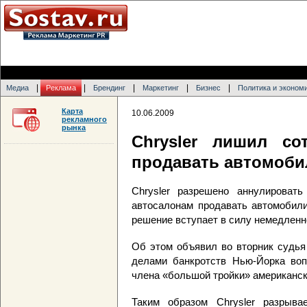
|
|
|
|
|
Медиа
Реклама
Брендинг
Маркетинг
Бизнес
Политика и эконом
Карта
10.06.2009
рекламного
рынка
Chrysler лишил со
продавать автомоби
Chrysler разрешено аннулироват
автосалонам продавать автомобили
решение вступает в силу немедленн
Об этом объявил во вторник судья
делами банкротств Нью-Йорка воп
члена «большой тройки» американск
Таким образом Chrysler разрыва