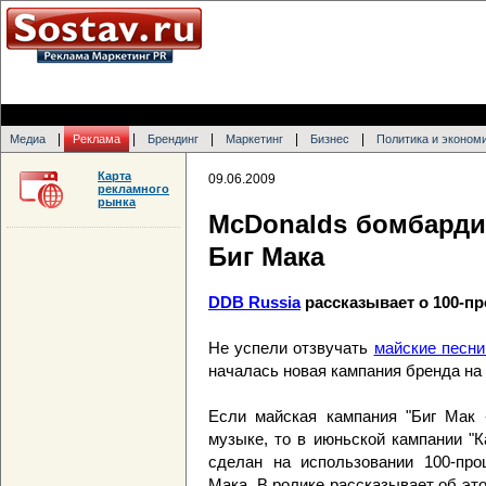
|
|
|
|
|
Медиа
Реклама
Брендинг
Маркетинг
Бизнес
Политика и эконом
Карта
09.06.2009
рекламного
рынка
McDonalds бомбарди
Биг Мака
DDB Russia
рассказывает о 100-п
Не успели отзвучать
майские песни
началась новая кампания бренда на
Если майская кампания "Биг Мак -
музыке, то в июньской кампании "К
сделан на использовании 100-про
Мака. В ролике рассказывает об эт