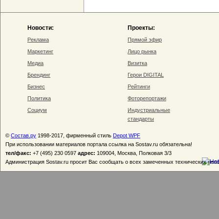
Новости:
Проекты:
Реклама
Прямой эфир
Маркетинг
Лицо рынка
Медиа
Визитка
Брендинг
Герои DIGITAL
Бизнес
Рейтинги
Политика
Фоторепортажи
Социум
Индустриальные
стандарты
©
Состав.ру
1998-2017, фирменный стиль
Depot WPF
При использовании материалов портала ссылка на Sostav.ru обязательна!
тел/факс:
+7 (495) 230 0597
адрес:
109004, Москва, Полковая 3/3
Администрация Sostav.ru просит Вас сообщать о всех замеченных технических неп