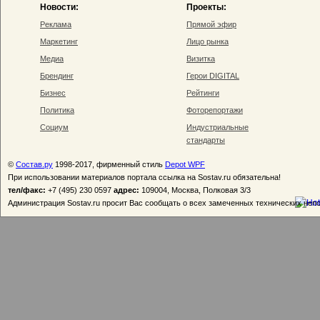
Новости:
Проекты:
Реклама
Прямой эфир
Маркетинг
Лицо рынка
Медиа
Визитка
Брендинг
Герои DIGITAL
Бизнес
Рейтинги
Политика
Фоторепортажи
Социум
Индустриальные
стандарты
©
Состав.ру
1998-2017, фирменный стиль
Depot WPF
При использовании материалов портала ссылка на Sostav.ru обязательна!
тел/факс:
+7 (495) 230 0597
адрес:
109004, Москва, Полковая 3/3
Администрация Sostav.ru просит Вас сообщать о всех замеченных технических неп