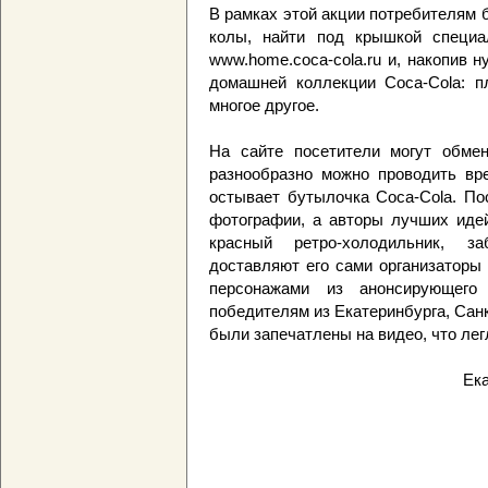
В рамках этой акции потребителям
колы, найти под крышкой специал
www.home.coca-cola.ru и, накопив 
домашней коллекции Coca-Cola: пл
многое другое.
На сайте посетители могут обмен
разнообразно можно проводить вр
остывает бутылочка Coca-Cola. По
фотографии, а авторы лучших идей
красный ретро-холодильник, з
доставляют его сами организаторы
персонажами из анонсирующего
победителям из Екатеринбурга, Сан
были запечатлены на видео, что лег
Ек