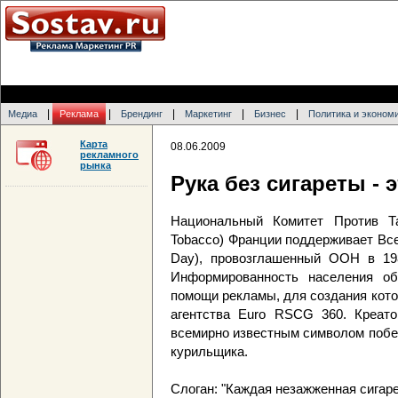
|
|
|
|
|
Медиа
Реклама
Брендинг
Маркетинг
Бизнес
Политика и эконом
Карта
08.06.2009
рекламного
рынка
Рука без сигареты - 
Национальный Комитет Против Таб
Tobacco) Франции поддерживает Все
Day), провозглашенный ООН в 19
Информированность населения о
помощи рекламы, для создания кото
агентства Euro RSCG 360. Креато
всемирно известным символом побед
курильщика.
Слоган: "Каждая незажженная сигаре