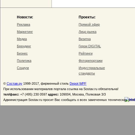
Новости:
Проекты:
Реклама
Прямой эфир
Маркетинг
Лицо рынка
Медиа
Визитка
Брендинг
Герои DIGITAL
Бизнес
Рейтинги
Политика
Фоторепортажи
Социум
Индустриальные
стандарты
©
Состав.ру
1998-2017, фирменный стиль
Depot WPF
При использовании материалов портала ссылка на Sostav.ru обязательна!
тел/факс:
+7 (495) 230 0597
адрес:
109004, Москва, Полковая 3/3
Администрация Sostav.ru просит Вас сообщать о всех замеченных технических неп