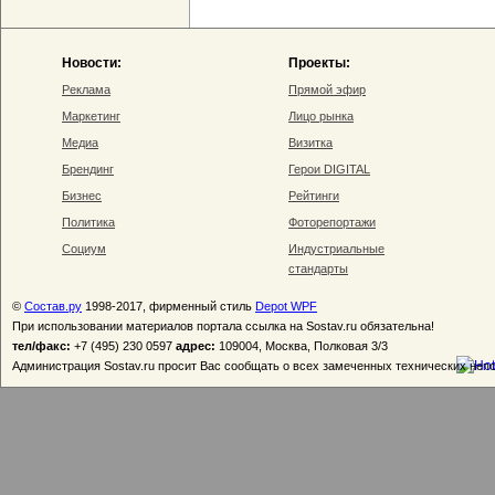
Новости:
Проекты:
Реклама
Прямой эфир
Маркетинг
Лицо рынка
Медиа
Визитка
Брендинг
Герои DIGITAL
Бизнес
Рейтинги
Политика
Фоторепортажи
Социум
Индустриальные
стандарты
©
Состав.ру
1998-2017, фирменный стиль
Depot WPF
При использовании материалов портала ссылка на Sostav.ru обязательна!
тел/факс:
+7 (495) 230 0597
адрес:
109004, Москва, Полковая 3/3
Администрация Sostav.ru просит Вас сообщать о всех замеченных технических неп