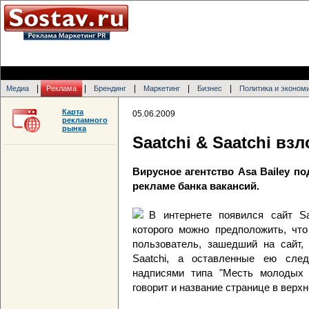
|
|
|
|
|
Медиа
Реклама
Брендинг
Маркетинг
Бизнес
Политика и эконом
Карта
05.06.2009
рекламного
рынка
Saatchi & Saatchi взл
Вирусное агентство Asa Bailey п
рекламе банка вакансий.
В интернете появился сайт Saa
которого можно предположить, что
пользователь, зашедший на сайт,
Saatchi, а оставленные ею сле
надписями типа "Месть молодых 
говорит и название странице в верхн