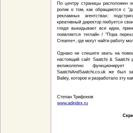
По центру страницы расположен эк
ролик о том, как обращаются с "
рекламных агентствах: подстр
креативный директор любуется свои
глядя выкидывает все идеи, при
появляется теглайн / "Пора перех
Creame+, где могут найти работу м
Однако не спешите звать на помощ
настоящий сайт Saatchi & Saatchi
великолепно функциониру
SaatchiAndSaatchi.co.uk же был з
Bailey, которое и разработало эту к
Степан Трифонов
www.adindex.ru
Скри