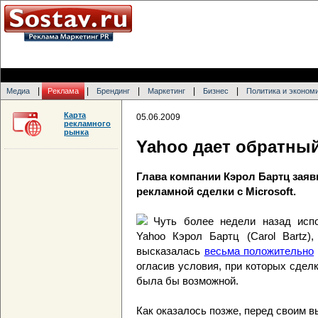
|
|
|
|
|
Медиа
Реклама
Брендинг
Маркетинг
Бизнес
Политика и эконом
Карта
05.06.2009
рекламного
рынка
Yahoo дает обратны
Глава компании Кэрол Бартц заяви
рекламной сделки с Microsoft.
Чуть более недели назад испо
Yahoo Кэрол Бартц (Carol Bartz),
высказалась
весьма положительно
огласив условия, при которых сдел
была бы возможной.
Как оказалось позже, перед своим 