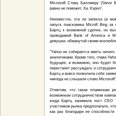
Microsoft Стиву Баллмеру (Steve B
равно не поможет. Ха. Кэрол".
Неизвестно, эта ли записка (а мо
запуск поисковика Microft Bing з
Бартц к возможной сделке, но выс
проводимой Bank of America и Mer
девушки, обманутой своим возлюбл
"Yahoo не собирается иметь ничего 
аналитиками. Кроме того, глава Yah
будущее, и возможно, оно будет б
перестанет рассуждать о сотрудниче
Бартц и вовсе позволила себе заяв
никогда не слышали слово Microsoft"
Отметим, что такая пламенная ре
возможным сотрудничеством компани
когда Бартц занимала пост CEO Y
участников рынка предполагало, чт
как раз благодаря ее способности