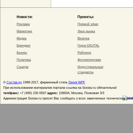
Новости:
Проекты:
Реклама
Прямой эфир
Маркетинг
Лицо рынка
Медиа
Визитка
Брендинг
Герои DIGITAL
Бизнес
Рейтинги
Политика
Фоторепортажи
Социум
Индустриальные
стандарты
©
Состав.ру
1998-2017, фирменный стиль
Depot WPF
При использовании материалов портала ссылка на Sostav.ru обязательна!
тел/факс:
+7 (495) 230 0597
адрес:
109004, Москва, Полковая 3/3
Администрация Sostav.ru просит Вас сообщать о всех замеченных технических неп