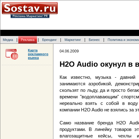
|
|
|
|
|
Медиа
Реклама
Брендинг
Маркетинг
Бизнес
Политика и эконом
Карта
04.06.2009
рекламного
рынка
H2O Audio окунул в 
Как известно, музыка - давний 
занимаются аэробикой, демонстри
скользят по льду, да и просто бега
времени "водоплавающим" спортс
нереально взять с собой в воду
компании H2O Audio не взялись за э
Само название бренда H2O Audi
продуктами. В линейку товаров э
влагозащитные кейсы, чехлы 