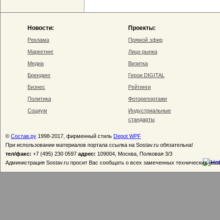
Новости:
Проекты:
Реклама
Прямой эфир
Маркетинг
Лицо рынка
Медиа
Визитка
Брендинг
Герои DIGITAL
Бизнес
Рейтинги
Политика
Фоторепортажи
Социум
Индустриальные
стандарты
©
Состав.ру
1998-2017, фирменный стиль
Depot WPF
При использовании материалов портала ссылка на Sostav.ru обязательна!
тел/факс:
+7 (495) 230 0597
адрес:
109004, Москва, Полковая 3/3
Администрация Sostav.ru просит Вас сообщать о всех замеченных технических неп