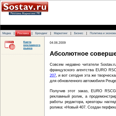
|
|
|
|
|
Медиа
Реклама
Брендинг
Маркетинг
Бизнес
Политика и эконом
Карта
04.06.2009
рекламного
рынка
Абсолютное соверше
Совсем недавно читатели Sostav.r
французского агентства EURO RS
207
, и вот сегодня эта же творческ
для обновленного автомобиля Peuge
Получив этот заказ, EURO RSCG
рекламный ролик, а продемонстрир
работы редактора, креаторы нагля
ролика: «Новый 407. Создан перфек