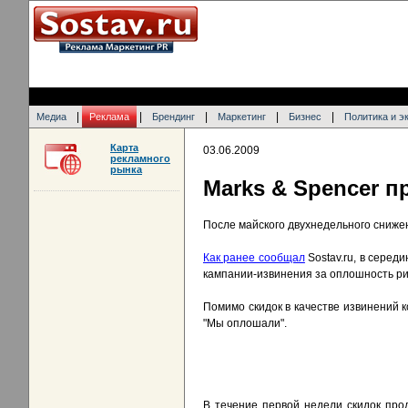
|
|
|
|
|
Медиа
Реклама
Брендинг
Маркетинг
Бизнес
Политика и э
Карта
03.06.2009
рекламного
рынка
Marks & Spencer п
После майского двухнедельного сниже
Как ранее сообщал
Sostav.ru, в серед
кампании-извинения за оплошность ри
Помимо скидок в качестве извинений 
"Мы оплошали".
В течение первой недели скидок про