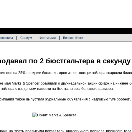
|
|
|
кономика
Социум
Фестивали
Бизнес-блоги
родавал по 2 бюстгальтера в секунду
ния цен на 25% продажи бюстгальтеров известного ритейлера возросли более
ине мая Marks & Spencer объявили о двухнедельной акции скидок на нижнее б
тейлера с введением наценки на бюстгальтеры большого размера.
компания также выпустила журнальные объявления с надписью "We boobed", 
дажи на треть превысили показатели аналогичного периода прошлого года