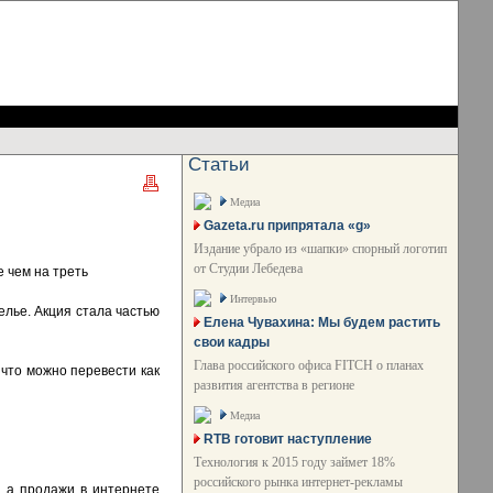
Статьи
Медиа
Gazeta.ru припрятала «g»
Издание убрало из «шапки» спорный логотип
от Студии Лебедева
 чем на треть
Интервью
елье. Акция стала частью
Елена Чувахина: Мы будем растить
свои кадры
Глава российского офиса FITCH о планах
что можно перевести как
развития агентства в регионе
Медиа
RTB готовит наступление
Технология к 2015 году займет 18%
российского рынка интернет-рекламы
, а продажи в интернете