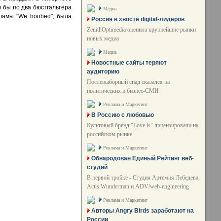
л бы по два бюстгальтера
Медиа
ламы "We boobed", была
Россия в хвосте digital-лидеров
ZenithOptimedia оценила крупнейшие рынки
новых медиа
Медиа
Новостные сайты теряют
аудиторию
Послевыборный спад сказался на
политических и бизнес-СМИ
Реклама и Маркетинг
В Россию с любовью
Культовый бренд "Love is" лицензировали на
российском рынке
Реклама и Маркетинг
Обнародован Единый Рейтинг веб-
студий
В первой тройке - Студия Артемия Лебедева,
Actis Wunderman и ADV/web-engineering
Реклама и Маркетинг
Авторы Angry Birds заработают на
России