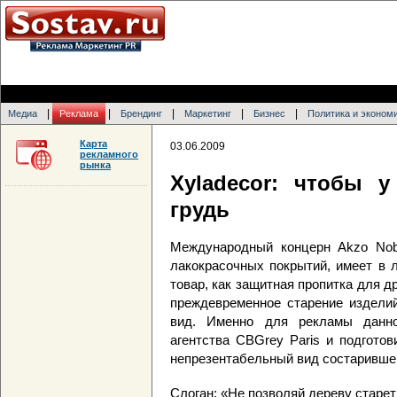
|
|
|
|
|
Медиа
Реклама
Брендинг
Маркетинг
Бизнес
Политика и эконом
Карта
03.06.2009
рекламного
рынка
Xyladecor: чтобы 
грудь
Международный концерн Akzo Nobe
лакокрасочных покрытий, имеет в 
товар, как защитная пропитка для 
преждевременное старение изделий
вид. Именно для рекламы данно
агентства CBGrey Paris и подгото
непрезентабельный вид состаривше
Слоган: «Не позволяй дереву старет