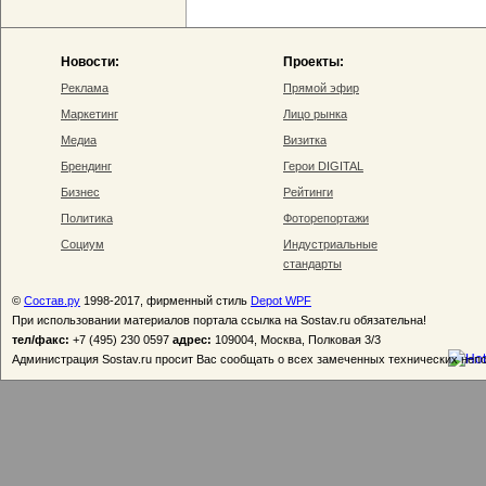
Новости:
Проекты:
Реклама
Прямой эфир
Маркетинг
Лицо рынка
Медиа
Визитка
Брендинг
Герои DIGITAL
Бизнес
Рейтинги
Политика
Фоторепортажи
Социум
Индустриальные
стандарты
©
Состав.ру
1998-2017, фирменный стиль
Depot WPF
При использовании материалов портала ссылка на Sostav.ru обязательна!
тел/факс:
+7 (495) 230 0597
адрес:
109004, Москва, Полковая 3/3
Администрация Sostav.ru просит Вас сообщать о всех замеченных технических неп