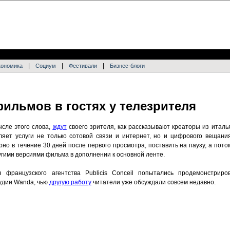
|
|
|
кономика
Социум
Фестивали
Бизнес-блоги
фильмов в гостях у телезрителя
сле этого слова,
ждут
своего зрителя, как рассказывают креаторы из италья
ляет услуги не только сотовой связи и интернет, но и цифрового вещани
но в течение 30 дней после первого просмотра, поставить на паузу, а пот
ругими версиями фильма в дополнении к основной ленте.
французского агентства Publicis Conceil попытались продемонстриро
удии Wanda, чью
другую работу
читатели уже обсуждали совсем недавно.