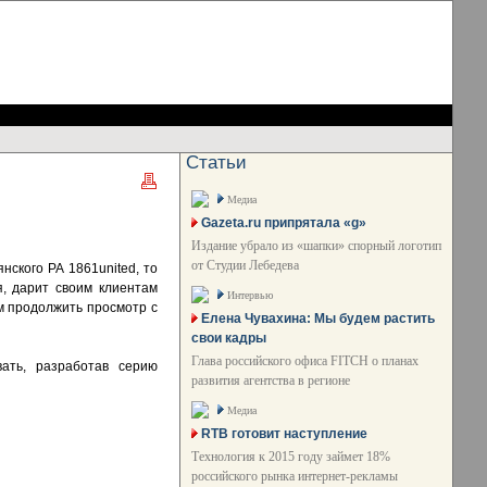
Статьи
Медиа
Gazeta.ru припрятала «g»
Издание убрало из «шапки» спорный логотип
от Студии Лебедева
нского РА 1861united, то
я, дарит своим клиентам
Интервью
ом продолжить просмотр с
Елена Чувахина: Мы будем растить
свои кадры
Глава российского офиса FITCH о планах
вать, разработав серию
развития агентства в регионе
Медиа
RTB готовит наступление
Технология к 2015 году займет 18%
российского рынка интернет-рекламы