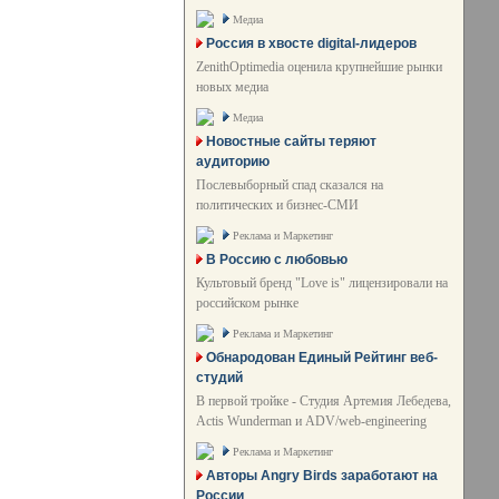
Медиа
Россия в хвосте digital-лидеров
ZenithOptimedia оценила крупнейшие рынки
новых медиа
Медиа
Новостные сайты теряют
аудиторию
Послевыборный спад сказался на
политических и бизнес-СМИ
Реклама и Маркетинг
В Россию с любовью
Культовый бренд "Love is" лицензировали на
российском рынке
Реклама и Маркетинг
Обнародован Единый Рейтинг веб-
студий
В первой тройке - Студия Артемия Лебедева,
Actis Wunderman и ADV/web-engineering
Реклама и Маркетинг
Авторы Angry Birds заработают на
России