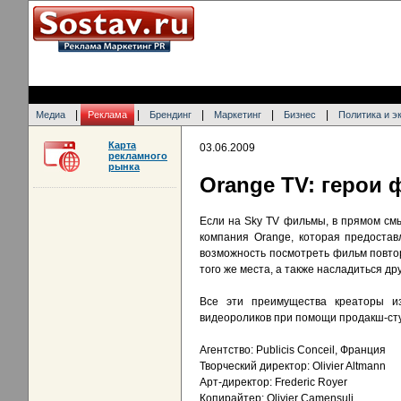
|
|
|
|
|
Медиа
Реклама
Брендинг
Маркетинг
Бизнес
Политика и э
Карта
03.06.2009
рекламного
рынка
Orange TV: герои 
Если на Sky TV фильмы, в прямом смы
компания Orange, которая предостав
возможность посмотреть фильм повтор
того же места, а также насладиться д
Все эти преимущества креаторы из 
видеороликов при помощи продакш-ст
Агентство: Publicis Conceil, Франция
Творческий директор: Olivier Altmann
Арт-директор: Frederic Royer
Копирайтер: Olivier Camensuli