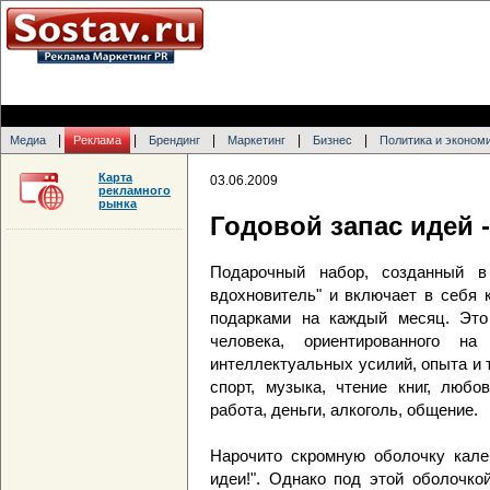
|
|
|
|
|
Медиа
Реклама
Брендинг
Маркетинг
Бизнес
Политика и эконом
Карта
03.06.2009
рекламного
рынка
Годовой запас идей 
Подарочный набор, созданный в
вдохновитель" и включает в себя 
подарками на каждый месяц. Это
человека, ориентированного н
интеллектуальных усилий, опыта и 
спорт, музыка, чтение книг, любо
работа, деньги, алкоголь, общение.
Нарочито скромную оболочку кале
идеи!". Однако под этой оболочко