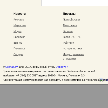
Новости:
Проекты:
Реклама
Прямой эфир
Маркетинг
Лицо рынка
Медиа
Визитка
Брендинг
Герои DIGITAL
Бизнес
Рейтинги
Политика
Фоторепортажи
Социум
Индустриальные
стандарты
©
Состав.ру
1998-2017, фирменный стиль
Depot WPF
При использовании материалов портала ссылка на Sostav.ru обязательна!
тел/факс:
+7 (495) 230 0597
адрес:
109004, Москва, Полковая 3/3
Администрация Sostav.ru просит Вас сообщать о всех замеченных технических неп