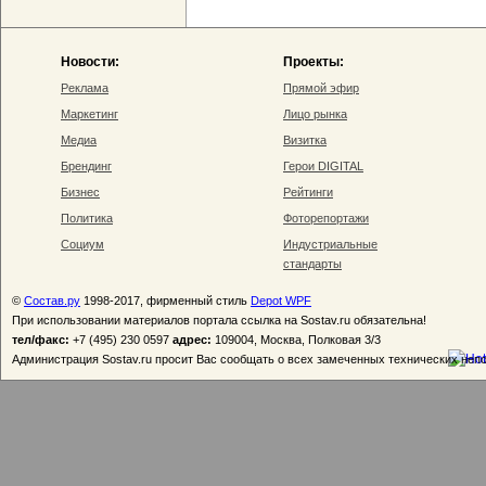
Новости:
Проекты:
Реклама
Прямой эфир
Маркетинг
Лицо рынка
Медиа
Визитка
Брендинг
Герои DIGITAL
Бизнес
Рейтинги
Политика
Фоторепортажи
Социум
Индустриальные
стандарты
©
Состав.ру
1998-2017, фирменный стиль
Depot WPF
При использовании материалов портала ссылка на Sostav.ru обязательна!
тел/факс:
+7 (495) 230 0597
адрес:
109004, Москва, Полковая 3/3
Администрация Sostav.ru просит Вас сообщать о всех замеченных технических неп