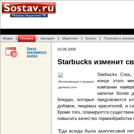
|
|
|
|
|
Медиа
Реклама
Брендинг
Маркетинг
Бизнес
Политика и эконом
Карта
03.06.2009
рекламного
рынка
Starbucks изменит с
Starbucks Corp.
конце этого ме
Иллюстрация с ресурса
компании намер
gizmodo.com
напитки более 
блюдах, которые предлагаются кл
добавок, пищевых красителей, и с
Кроме того, планируется существен
повысить качество термообработки 
"Еда всегда была ахиллесовой пят