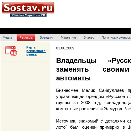
|
|
|
|
|
Медиа
Реклама
Брендинг
Маркетинг
Бизнес
Политика и эконом
Карта
03.06.2009
рекламного
рынка
Владельцы «Русск
заменять своим
автоматы
Бизнесмен Малик Сайдуллаев пр
управляющей брендом «Русское ло
группы за 2008 год, совладель
комнатные растения" и Элмурод Ра
Источник, знакомый с деталями сд
лото" был оценен примерно в 