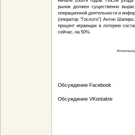
начале 2000-х годов. После ухода
рынок должен существенно выраст
операционной деятельности и инфо
(оператор "Гослото") Антон Шапир
процент играющих в лотерею соста
сейчас, на 50%.
Иллюстрация
Обсуждение Facebook
Обсуждение VKontakte