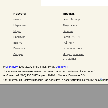
Новости:
Проекты:
Реклама
Прямой эфир
Маркетинг
Лицо рынка
Медиа
Визитка
Брендинг
Герои DIGITAL
Бизнес
Рейтинги
Политика
Фоторепортажи
Социум
Индустриальные
стандарты
©
Состав.ру
1998-2017, фирменный стиль
Depot WPF
При использовании материалов портала ссылка на Sostav.ru обязательна!
тел/факс:
+7 (495) 230 0597
адрес:
109004, Москва, Полковая 3/3
Администрация Sostav.ru просит Вас сообщать о всех замеченных технических неп