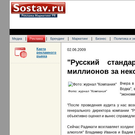
|
|
|
|
|
Медиа
Реклама
Брендинг
Маркетинг
Бизнес
Политика и э
Карта
02.06.2009
рекламного
рынка
"Русский станд
миллионов за нек
Вчера в
Водка", 
Фото: журнал "Компания"
"экономи
"После проведения аудита у нас воз
генерального директора компании "Р
объективно оценил и вынес справедлив
Сейчас Радикати возглавляет холдинг 
алкоголя" Владимир Иванов и Вадим 