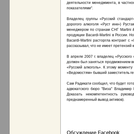
деятельности менеджмента, в частно
показателями".
Владелец группы «Русский стандарт
дорогого алкоголя «Руст инк») Руст
менеджером по странам СНГ Martini & 
продукции Bacardi-Martini в России. 
Bacardi-Martini расторгла контракт с
рассказывал, что не имеет претензий к
В апреле 2007 г. владелец «Русского
должен был заняться продвижением вод
«Русский алкоголь». К этому моменту
«Ведомостям» бывший заместитель ген
Сам Радикати сообщил, что будет гото
адвокатского бюро "Виза" Владимир 
Доказать некомпетентность руков
преднамеренный вывод активов).
Обсуждение Facebook