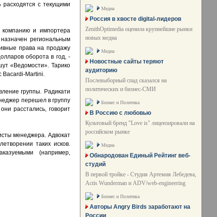
% расходятся с текущими
Медиа
Россия в хвосте digital-лидеров
ZenithOptimedia оценила крупнейшие рынки
ю компанию и импортера
новых медиа
л назначен региональным
юзивные права на продажу
Медиа
олларов оборота в год, -
Новостные сайты теряют
ишут «Ведомости». Тарико
аудиторию
Bacardi-Martini.
Послевыборный спад сказался на
политических и бизнес-СМИ
вление группы. Радикати
енеджер перешел в группу
Бизнес и Политика
 они расстались, говорит
В Россию с любовью
Культовый бренд "Love is" лицензировали на
российском рынке
ристы менеджера. Адвокат
етворении таких исков.
Медиа
аказуемыми (например,
Обнародован Единый Рейтинг веб-
студий
В первой тройке - Студия Артемия Лебедева,
Actis Wunderman и ADV/web-engineering
Бизнес и Политика
Авторы Angry Birds заработают на
России