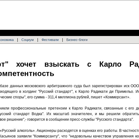
|
|
|
кономика
Социум
Фестивали
Бизнес-блоги
арт" хочет взыскать с Карло Ра
омпетентность
 базе данных московского арбитражного суда был зарегистрирован иск ООО
входящего в холдинг "Русский стандарт", к Карло Радикати ди Примельо. И
ческие споры", его сумма - 311,4 миллиона рублей, пишет «Коммерсант».
никли профессиональные претензии к Карло Радикати, связанные с его д
усский стандарт Водка". Их масштаб значителен, и мы решили обратитьс
ое решение",- говорится в cообщении пресс-службы "Русского стандарта".
«Русский алкоголь». Акционеры расходятся в оценках его работы. В частност
Касьянов заявили "Коммерсанту", что "недовольны качеством управления к