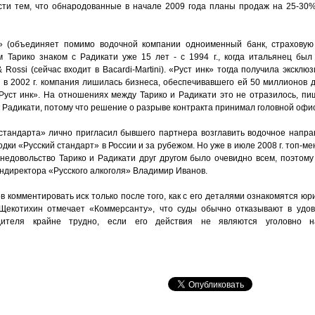
сти тем, что обнародованные в начале 2009 года планы продаж на 25-30
» (объединяет помимо водочной компании одноименный банк, страхову
ам Тарико знаком с Радикати уже 15 лет - с 1994 г., когда итальянец бы
Rossi (сейчас входит в Bacardi-Martini). «Руст инк» тогда получила экскл
Но в 2002 г. компания лишилась бизнеса, обеспечивавшего ей 50 миллионов д
 «Руст инк». На отношениях между Тарико и Радикати это не отразилось, п
 Радикати, потому что решение о разрыве контракта принимал головной офис 
 стандарта» лично пригласил бывшего партнера возглавить водочное напра
ки «Русский стандарт» в России и за рубежом. Но уже в июле 2008 г. топ-м
 недовольство Тарико и Радикати друг другом было очевидно всем, поэтому
директора «Русского алкоголя» Владимир Иванов.
в комментировать иск только после того, как с его деталями ознакомятся ю
Щекотихин отмечает «Коммерсанту», что суды обычно отказывают в удовл
одителя крайне трудно, если его действия не являются уголовно н