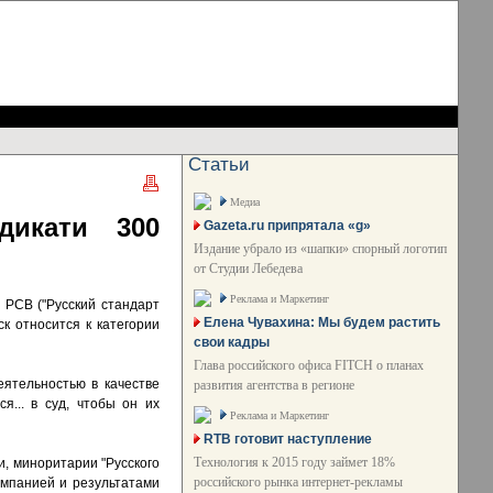
Статьи
Медиа
дикати 300
Gazeta.ru припрятала «g»
Издание убрало из «шапки» спорный логотип
от Студии Лебедева
Реклама и Маркетинг
 РСВ ("Русский стандарт
Елена Чувахина: Мы будем растить
ск относится к категории
свои кадры
Глава российского офиса FITCH о планах
еятельностью в качестве
развития агентства в регионе
я... в суд, чтобы он их
Реклама и Маркетинг
RTB готовит наступление
Технология к 2015 году займет 18%
и, миноритарии "Русского
российского рынка интернет-рекламы
омпанией и результатами