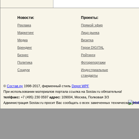
Новости:
Проекты:
Реклама
Прямой эфир
Маркетинг
Лицо рынка
Медиа
Визитка
Брендинг
Герои DIGITAL
Бизнес
Рейтинги
Политика
Фоторепортажи
Социум
Индустриальные
стандарты
©
Состав.ру
1998-2017, фирменный стиль
Depot WPF
При использовании материалов портала ссылка на Sostav.ru обязательна!
тел/факс:
+7 (495) 230 0597
адрес:
109004, Москва, Полковая 3/3
Администрация Sostav.ru просит Вас сообщать о всех замеченных технических неп