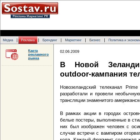
|
|
|
|
|
Медиа
Реклама
Брендинг
Маркетинг
Бизнес
Политика и эконом
Карта
02.06.2009
рекламного
рынка
В Новой Зеланди
outdoor-кампания те
Новозеландский телеканал Prim
разработали и провели необычную
трансляции знаменитого американско
В рамках акции в городах остров
белые постеры, выполненные в сти
них был изображен человек с оси
случае встречи с вампиром оторва
кола. Каждый фрагмент содержал 