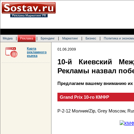
|
|
|
|
|
Медиа
Реклама
Брендинг
Маркетинг
Бизнес
Политика и эконом
Карта
01.06.2009
рекламного
рынка
10-й Киевский Ме
Рекламы назвал поб
Предлагаем вашему вниманию их 
Grand Prix 10-го КМФР
P-2-12 Молния/Zip, Grey Moscow, Ru