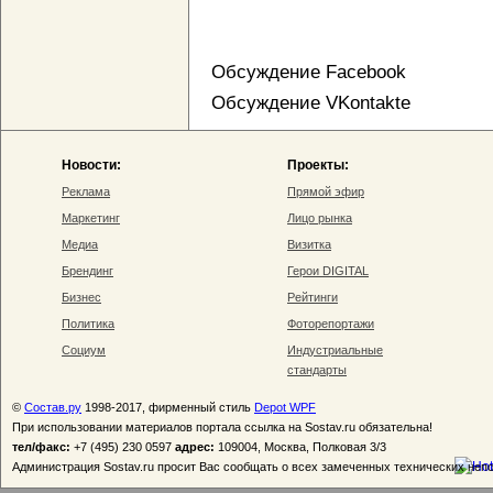
Обсуждение Facebook
Обсуждение VKontakte
Новости:
Проекты:
Реклама
Прямой эфир
Маркетинг
Лицо рынка
Медиа
Визитка
Брендинг
Герои DIGITAL
Бизнес
Рейтинги
Политика
Фоторепортажи
Социум
Индустриальные
стандарты
©
Состав.ру
1998-2017, фирменный стиль
Depot WPF
При использовании материалов портала ссылка на Sostav.ru обязательна!
тел/факс:
+7 (495) 230 0597
адрес:
109004, Москва, Полковая 3/3
Администрация Sostav.ru просит Вас сообщать о всех замеченных технических неп