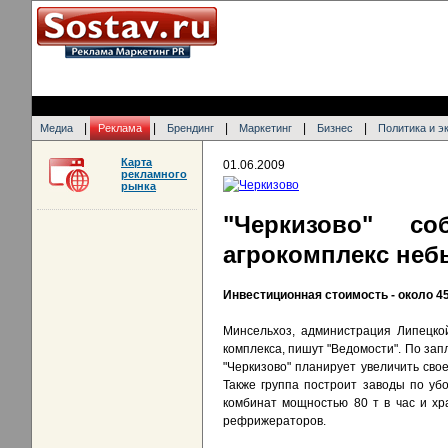
|
|
|
|
|
Медиа
Реклама
Брендинг
Маркетинг
Бизнес
Политика и э
Карта
01.06.2009
рекламного
рынка
"Черкизово" с
агрокомплекс неб
Инвестиционная стоимость - около 4
Минсельхоз, администрация Липецко
комплекса, пишут "Ведомости". По за
"Черкизово" планирует увеличить свое
Также группа построит заводы по уб
комбинат мощностью 80 т в час и хр
рефрижераторов.