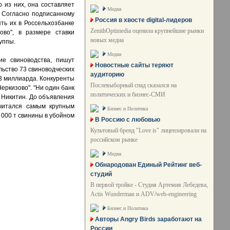
 из них, она составляет
Медиа
. Согласно подписанному
Россия в хвосте digital-лидеров
ть их в Россельхозбанке
ZenithOptimedia оценила крупнейшие рынки
ово", в размере ставки
новых медиа
уппы.
Медиа
е свиноводства, пишут
Новостные сайты теряют
льство 73 свиноводческих
аудиторию
а 3 миллиарда. Конкуренты
Послевыборный спад сказался на
еркизово". "Ни один банк
политических и бизнес-СМИ
р Никитин. До объявления
считался самым крупным
Бизнес и Политика
 000 т свинины в убойном
В Россию с любовью
Культовый бренд "Love is" лицензировали на
российском рынке
Медиа
Обнародован Единый Рейтинг веб-
студий
В первой тройке - Студия Артемия Лебедева,
Actis Wunderman и ADV/web-engineering
Бизнес и Политика
Авторы Angry Birds заработают на
России