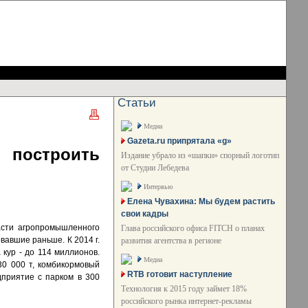
Статьи
Медиа
Gazeta.ru припрятала «g»
построить
Издание убрало из «шапки» спорный логотип
от Студии Лебедева
Интервью
Елена Чувахина: Мы будем растить
свои кадры
асти агропромышленного
Глава российского офиса FITCH о планах
авшие раньше. К 2014 г.
развития агентства в регионе
 кур - до 114 миллионов.
Медиа
30 000 т, комбикормовый
RTB готовит наступление
дприятие с парком в 300
Технология к 2015 году займет 18%
российского рынка интернет-рекламы