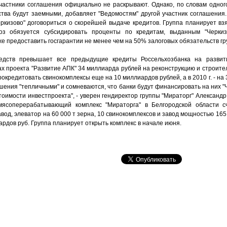
частники соглашения официально не раскрывают. Однако, по словам одного
ства будут заемными, добавляет "Ведомостям" другой участник соглашения
кизово" договориться о скорейшей выдаче кредитов. Группа планирует взя
оз обязуется субсидировать проценты по кредитам, выданным "Черкиз
е предоставить госгарантии не менее чем на 50% залоговых обязательств гр
едств превышает все предыдущие кредиты Россельхозбанка на развити
ах проекта "Развитие АПК" 34 миллиарда рублей на реконструкцию и строите
прокредитовать свинокомплексы еще на 10 миллиардов рублей, а в 2010 г. - н
ения "тепличными" и сомневаются, что банки будут финансировать на них "Ч
тоимости инвестпроекта", - уверен гендиректор группы "Мираторг" Александ
мясоперерабатывающий комплекс "Мираторга" в Белгородской области 
вод, элеватор на 60 000 т зерна, 10 свинокомплексов и завод мощностью 165
ардов руб. Группа планирует открыть комплекс в начале июня.