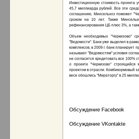
Инвестиционную стоимость проекта у
45,7 миллиарда рублей. Все эти сред
соглашению, Минсельхоз поможет "Чер
сроком на 10 лет. Также Минсельх
рефинансирования ЦБ плюс 3%, а такж
Объем необходимых "Черкизово" ср
"Ведомости". Банк уже выделил в рамк
комплексов, в 2009 г. банк планирует 
называют "Ведомостям" условия соглаш
не согласится кредитовать все 100% с
о проекте "Черкизово" строящийся 
проектом в отрасли. Комбикормовый за
весе обошлись "Мираторгу" в 25 милли
Обсуждение Facebook
Обсуждение VKontakte