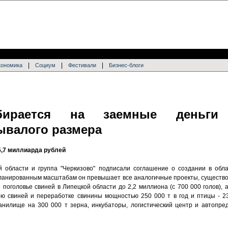
|
|
|
кономика
Социум
Фестивали
Бизнес-блоги
обирается на заемные деньги 
ывалого размера
5,7 миллиарда рублей
й области и группа "Черкизово" подписали соглашение о создании в обл
планированным масштабам он превышает все аналогичные проекты, существов
 поголовье свиней в Липецкой области до 2,2 миллиона (с 700 000 голов), а
ою свиней и переработке свинины мощностью 250 000 т в год и птицы - 2
анилище на 300 000 т зерна, инкубаторы, логистический центр и автопре