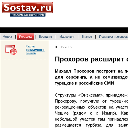
|
|
|
|
|
Медиа
Реклама
Брендинг
Маркетинг
Бизнес
Политика и эконом
Карта
01.06.2009
рекламного
рынка
Прохоров расширит 
Михаил Прохоров построит на п
для серфинга, а не семизвезд
турецкие и российские СМИ
Структуры «Онэксима», принадлеж
Прохорову, получили от турецки
рекреационных объектов на участ
Чешме (рядом с г. Измир). Как
небольшой участок там принадле
размещается турбаза для заня