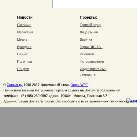
Новости:
Проекты:
Реклама
Прямой эфир
Маркетинг
Лицо рынка
Медиа
Визитка
Брендинг
Герои DIGITAL
Бизнес
Рейтинги
Политика
Фоторепортажи
Социум
Индустриальные
стандарты
©
Состав.ру
1998-2017, фирменный стиль
Depot WPF
При использовании материалов портала ссылка на Sostav.ru обязательна!
тел/факс:
+7 (495) 230 0597
адрес:
109004, Москва, Полковая 3/3
Администрация Sostav.ru просит Вас сообщать о всех замеченных технических неп