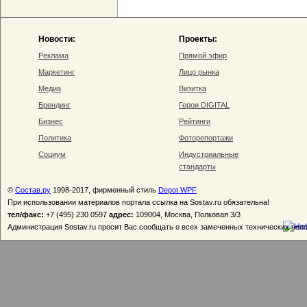
Новости:
Проекты:
Реклама
Прямой эфир
Маркетинг
Лицо рынка
Медиа
Визитка
Брендинг
Герои DIGITAL
Бизнес
Рейтинги
Политика
Фоторепортажи
Социум
Индустриальные
стандарты
©
Состав.ру
1998-2017, фирменный стиль
Depot WPF
При использовании материалов портала ссылка на Sostav.ru обязательна!
тел/факс:
+7 (495) 230 0597
адрес:
109004, Москва, Полковая 3/3
Администрация Sostav.ru просит Вас сообщать о всех замеченных технических неп