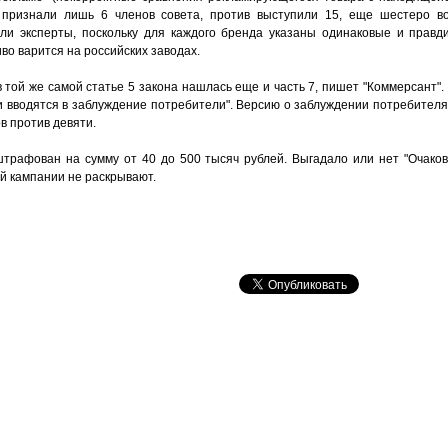
 признали лишь 6 членов совета, против выступили 15, еще шестеро в
или эксперты, поскольку для каждого бренда указаны одинаковые и правд
иво варится на российских заводах.
 в той же самой статье 5 закона нашлась еще и часть 7, пишет "Коммерсант".
 вводятся в заблуждение потребители". Версию о заблуждении потребителя 
в против девяти.
трафован на сумму от 40 до 500 тысяч рублей. Выгадало или нет "Очаково
й кампании не раскрывают.