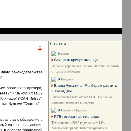
Статьи
Медиа
Gazeta.ru припрятала «g»
Издание убрало из «шапки» спорный логотип
от Студии Лебедева
много законодательства
".
Интервью
Елена Чувахина: Мы будем растить
усе бронзового призера)
свои кадры
ете?" и "За кого играешь
Глава российского офиса FITCH о планах
"Клинское" ("САН ИнБев",
развития агентства в регионе
ными буквами "Очаково" в
Реклама и Маркетинг
RTB готовит наступление
к раз стало обращение в
Технология к 2015 году займет 18%
рвый из них - нарушение
российского рынка интернет-рекламы
ся в обороте продукцией