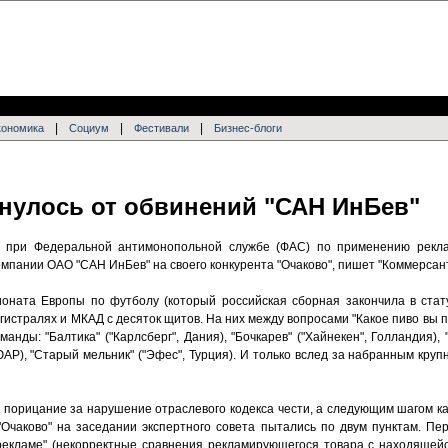
|
|
|
кономика
Социум
Фестивали
Бизнес-блоги
рнулось от обвинений "САН ИнБев"
 при Федеральной антимонопольной службе (ФАС) по применению рекла
мпании ОАО "САН ИнБев" на своего конкурента "Очаково", пишет "Коммерсант
оната Европы по футболу (который российская сборная закончила в стат
гистралях и МКАД с десяток щитов. На них между вопросами "Какое пиво вы пь
анды: "Балтика" ("Карлсберг", Дания), "Бочкарев" ("Хайнекен", Голландия), 
 ЮАР), "Старый мельник" ("Эфес", Турция). И только вслед за набранным круп
 порицание за нарушение отраслевого кодекса чести, а следующим шагом ка
"Очаково" на заседании экспертного совета пытались по двум пунктам. Пе
О рекламе" (некорректные сравнения рекламирующегося товара с находящей