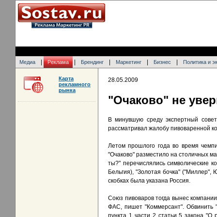
|
|
|
|
|
Медиа
Реклама
Брендинг
Маркетинг
Бизнес
Политика и э
Карта
28.05.2009
рекламного
рынка
"Очаково" не уве
В минувшую среду экспертный совет
рассматривал жалобу пивоваренной ко
Летом прошлого года во время чемпи
"Очаково" разместило на столичных ма
ты?" перечислялись символические ком
Бельгия), "Золотая бочка" ("Миллер",
скобках была указана Россия.
Союз пивоваров тогда вынес компании
ФАС, пишет "Коммерсант". Обвинить 
пункта 1 части 2 статьи 5 закона "