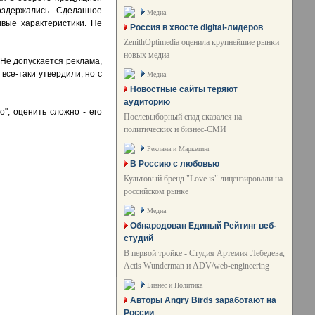
оздержались. Сделанное
Медиа
ивые характеристики. Не
Россия в хвосте digital-лидеров
ZenithOptimedia оценила крупнейшие рынки
новых медиа
 Не допускается реклама,
все-таки утвердили, но с
Медиа
Новостные сайты теряют
аудиторию
", оценить сложно - его
Послевыборный спад сказался на
политических и бизнес-СМИ
Реклама и Маркетинг
В Россию с любовью
Культовый бренд "Love is" лицензировали на
российском рынке
Медиа
Обнародован Единый Рейтинг веб-
студий
В первой тройке - Студия Артемия Лебедева,
Actis Wunderman и ADV/web-engineering
Бизнес и Политика
Авторы Angry Birds заработают на
России