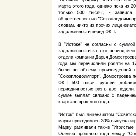
марта этого года, однако пока из 
только 500 тысяч", - заявила
общественностью "Союзплодоимпорт
словам, никто из прочих лицензиат
задолженности перед ФКП.
В "Истоке" не согласны с суммой
задолженности за этот период мень
отдела компании Дарья Домостроева.
года мы перечислили роялти на 1
были по объему произведенной п
"Союзплодоимпорт". Домостроева п
ФКП 500 тысяч рублей, добавив
периодичностью раз в две недели.
сумме выплат связано с падением
квартале прошлого года.
"Исток" был лицензиатом "Советско
марки приходилось 30% выпуска игр
Марку разливали также "Игристые
Осенью прошлого года между "Сою