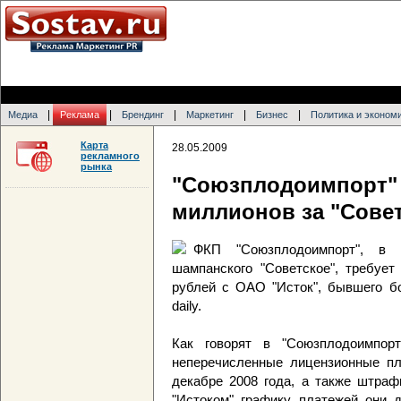
|
|
|
|
|
Медиа
Реклама
Брендинг
Маркетинг
Бизнес
Политика и эконом
Карта
28.05.2009
рекламного
рынка
"Союзплодоимпорт"
миллионов за "Сове
ФКП "Союзплодоимпорт", в 
шампанского "Советское", требует
рублей с ОАО "Исток", бывшего бо
daily.
Как говорят в "Союзплодоимпор
неперечисленные лицензионные пл
декабре 2008 года, а также штраф
"Истоком" графику платежей они 