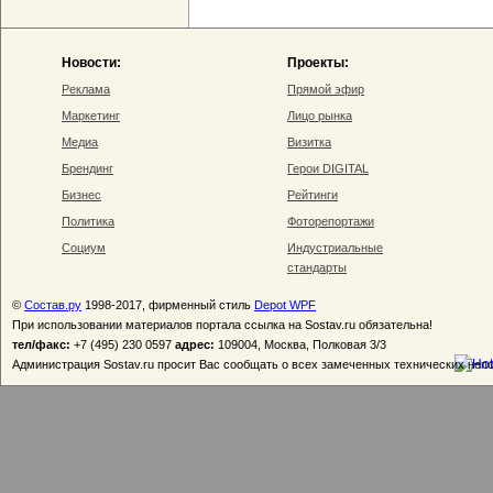
Новости:
Проекты:
Реклама
Прямой эфир
Маркетинг
Лицо рынка
Медиа
Визитка
Брендинг
Герои DIGITAL
Бизнес
Рейтинги
Политика
Фоторепортажи
Социум
Индустриальные
стандарты
©
Состав.ру
1998-2017, фирменный стиль
Depot WPF
При использовании материалов портала ссылка на Sostav.ru обязательна!
тел/факс:
+7 (495) 230 0597
адрес:
109004, Москва, Полковая 3/3
Администрация Sostav.ru просит Вас сообщать о всех замеченных технических неп