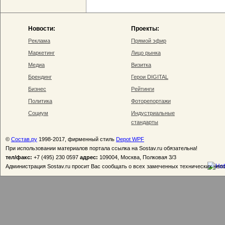
Новости:
Проекты:
Реклама
Прямой эфир
Маркетинг
Лицо рынка
Медиа
Визитка
Брендинг
Герои DIGITAL
Бизнес
Рейтинги
Политика
Фоторепортажи
Социум
Индустриальные
стандарты
©
Состав.ру
1998-2017, фирменный стиль
Depot WPF
При использовании материалов портала ссылка на Sostav.ru обязательна!
тел/факс:
+7 (495) 230 0597
адрес:
109004, Москва, Полковая 3/3
Администрация Sostav.ru просит Вас сообщать о всех замеченных технических неп