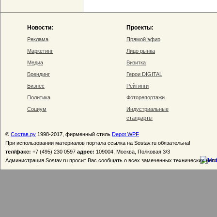
Новости:
Проекты:
Реклама
Прямой эфир
Маркетинг
Лицо рынка
Медиа
Визитка
Брендинг
Герои DIGITAL
Бизнес
Рейтинги
Политика
Фоторепортажи
Социум
Индустриальные
стандарты
©
Состав.ру
1998-2017, фирменный стиль
Depot WPF
При использовании материалов портала ссылка на Sostav.ru обязательна!
тел/факс:
+7 (495) 230 0597
адрес:
109004, Москва, Полковая 3/3
Администрация Sostav.ru просит Вас сообщать о всех замеченных технических неп