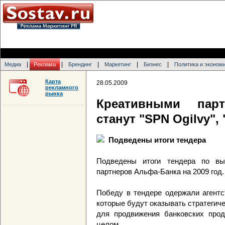
|
|
|
|
|
Медиа
Реклама
Брендинг
Маркетинг
Бизнес
Политика и эконом
Карта
28.05.2009
рекламного
рынка
Креативными парт
станут "SPN Ogilvy",
Подведены итоги тендера
Подведены итоги тендера по вы
партнеров Альфа-Банка на 2009 год.
Победу в тендере одержали агентст
которые будут оказывать стратегич
для продвижения банковских прод
целом.