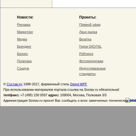
Новости:
Проекты:
Реклама
Прямой эфир
Маркетинг
Лицо рынка
Медиа
Визитка
Брендинг
Герои DIGITAL
Бизнес
Рейтинги
Политика
Фоторепортажи
Социум
Индустриальные
стандарты
©
Состав.ру
1998-2017, фирменный стиль
Depot WPF
При использовании материалов портала ссылка на Sostav.ru обязательна!
тел/факс:
+7 (495) 230 0597
адрес:
109004, Москва, Полковая 3/3
Администрация Sostav.ru просит Вас сообщать о всех замеченных технических неп