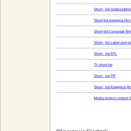
Short - list Outdoor&I
Short-list конкурса И
Short-list Corporate fil
Short - list Label and 
Short - list BTL
TV short list
Short - list PR
Short - list Конкурса
Media project contest Sh