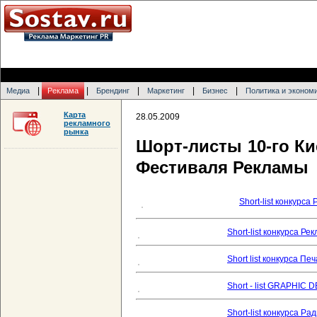
|
|
|
|
|
Медиа
Реклама
Брендинг
Маркетинг
Бизнес
Политика и эконом
Карта
28.05.2009
рекламного
рынка
Шорт-листы 10-го К
Фестиваля Рекламы
Short-list конкурса
Short-list конкурса Р
Short list конкурса П
Short - list GRAPHIC 
Short-list конкурса Р