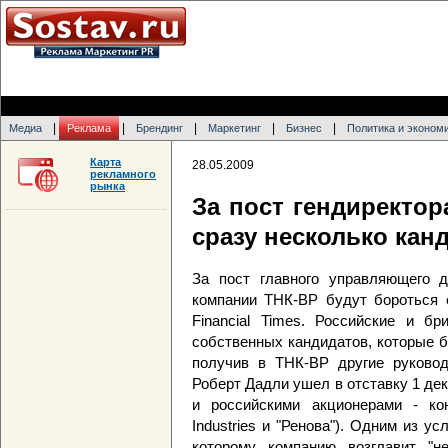
|
|
|
|
|
Медиа
Реклама
Брендинг
Маркетинг
Бизнес
Политика и эконом
Карта
28.05.2009
рекламного
рынка
За пост гендиректор
сразу несколько кан
За пост главного управляющего д
компании ТНК-BP будут бороться с
Financial Times. Российские и б
собственных кандидатов, которые б
получив в ТНК-BP другие руково
Роберт Дадли ушел в отставку 1 де
и российскими акционерами - ко
Industries и "Ренова"). Одним из у
которому компанию возглавит "н