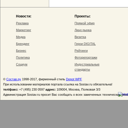
Новости:
Проекты:
Реклама
Прямой эфир
Маркетинг
Лицо рынка
Медиа
Визитка
Брендинг
Герои DIGITAL
Бизнес
Рейтинги
Политика
Фоторепортажи
Социум
Индустриальные
стандарты
©
Состав.ру
1998-2017, фирменный стиль
Depot WPF
При использовании материалов портала ссылка на Sostav.ru обязательна!
тел/факс:
+7 (495) 230 0597
адрес:
109004, Москва, Полковая 3/3
Администрация Sostav.ru просит Вас сообщать о всех замеченных технических неп