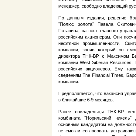
менеджер, свободно владеющий рус
По данным издания, решение бри
"Полюс золота" Павела Скитови
Потанина, на пост главного управ
российским акционерам. Они посчи
нефтяной промышленности. Скит
компании, заняв который он смо
директора ТНК-BP с Максимом Ба
компании West Siberian Resources.
российских акционеров. Ему так
сведениям The Financial Times, Бар
компании.
Предполагается, что вакансия упр
в ближайшие 6-9 месяцев.
Ранее совладельцы ТНК-ВР вел
комбината "Норильский никель"
основным кандидатом на должность
не смогли согласовать устраивающ