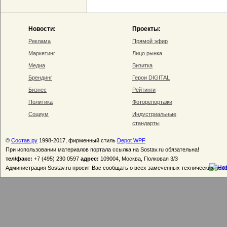
Новости:
Проекты:
Реклама
Прямой эфир
Маркетинг
Лицо рынка
Медиа
Визитка
Брендинг
Герои DIGITAL
Бизнес
Рейтинги
Политика
Фоторепортажи
Социум
Индустриальные
стандарты
©
Состав.ру
1998-2017, фирменный стиль
Depot WPF
При использовании материалов портала ссылка на Sostav.ru обязательна!
тел/факс:
+7 (495) 230 0597
адрес:
109004, Москва, Полковая 3/3
Администрация Sostav.ru просит Вас сообщать о всех замеченных технических неп