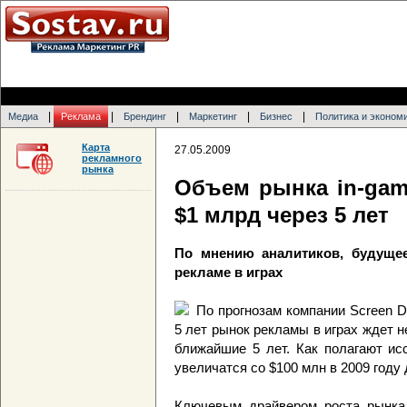
|
|
|
|
|
Медиа
Реклама
Брендинг
Маркетинг
Бизнес
Политика и эконом
Карта
27.05.2009
рекламного
рынка
Объем рынка in-gam
$1 млрд через 5 лет
По мнению аналитиков, будущее
рекламе в играх
По прогнозам компании Screen D
5 лет рынок рекламы в играх ждет 
ближайшие 5 лет. Как полагают и
увеличатся со $100 млн в 2009 году 
Ключевым драйвером роста рынка 