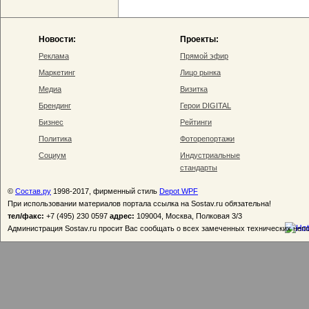
Новости:
Проекты:
Реклама
Прямой эфир
Маркетинг
Лицо рынка
Медиа
Визитка
Брендинг
Герои DIGITAL
Бизнес
Рейтинги
Политика
Фоторепортажи
Социум
Индустриальные
стандарты
©
Состав.ру
1998-2017, фирменный стиль
Depot WPF
При использовании материалов портала ссылка на Sostav.ru обязательна!
тел/факс:
+7 (495) 230 0597
адрес:
109004, Москва, Полковая 3/3
Администрация Sostav.ru просит Вас сообщать о всех замеченных технических неп