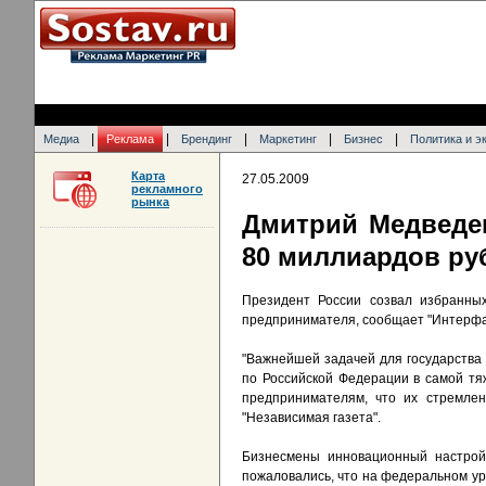
|
|
|
|
|
Медиа
Реклама
Брендинг
Маркетинг
Бизнес
Политика и э
Карта
27.05.2009
рекламного
рынка
Дмитрий Медведе
80 миллиардов ру
Президент России созвал избранных
предпринимателя, сообщает "Интерфа
"Важнейшей задачей для государства 
по Российской Федерации в самой тяж
предпринимателям, что их стремле
"Независимая газета".
Бизнесмены инновационный настрой 
пожаловались, что на федеральном уро