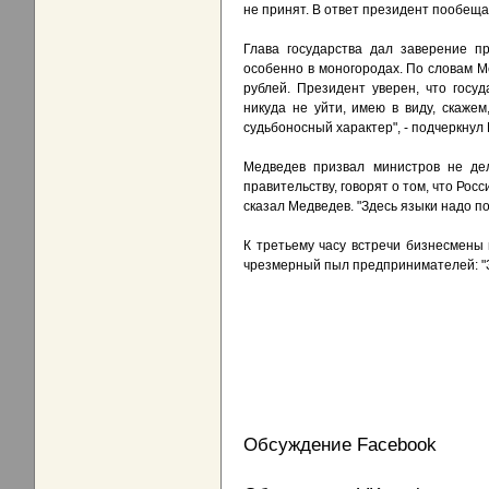
не принят. В ответ президент пообеща
Глава государства дал заверение п
особенно в моногородах. По словам 
рублей. Президент уверен, что госу
никуда не уйти, имею в виду, скаже
судьбоносный характер", - подчеркнул
Медведев призвал министров не дел
правительству, говорят о том, что Росс
сказал Медведев. "Здесь языки надо по
К третьему часу встречи бизнесмены 
чрезмерный пыл предпринимателей: "З
Обсуждение Facebook