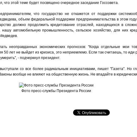
л, что этой теме будет посвящено очередное заседание Госсовета.
редпринимателям, что государство не откажется от поддержки системоо
Медведева, объем федеральной поддержки предпринимательства в этом году
дарство должно продолжить кредитование отраслей, находящихся в сложн
м, нашу автомобильную промышленность, сельское хозяйство, для них кре
 Медведев.
ать неоправданных экономических прогнозов: "Когда отдельные мои то
ия 50 лет не выйдет из кризиса, это неприемлемо. Если так считаешь, то иди р
умерить", - подчеркнул президент.
выступали со все более радикальным инициативами, пишет "Газета". Но гл
аконы вообще не влияют на общественную жизнь. Не впадайте в юридически
Фото пресс-службы Президента России