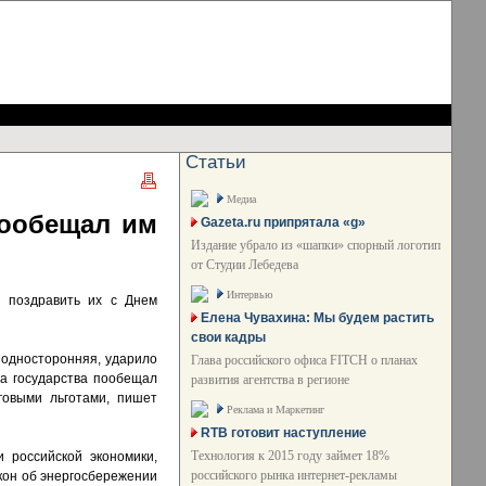
Статьи
Медиа
пообещал им
Gazeta.ru припрятала «g»
Издание убрало из «шапки» спорный логотип
от Студии Лебедева
Интервью
о поздравить их с Днем
Елена Чувахина: Мы будем растить
свои кадры
я односторонняя, ударило
Глава российского офиса FITCH о планах
ва государства пообещал
развития агентства в регионе
говыми льготами, пишет
Реклама и Маркетинг
RTB готовит наступление
Технология к 2015 году займет 18%
 российской экономики,
российского рынка интернет-рекламы
акон об энергосбережении