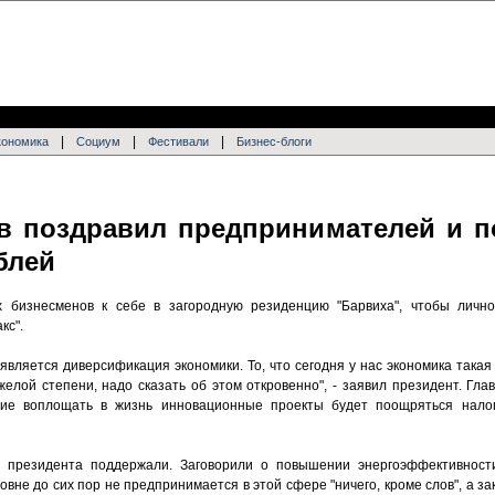
|
|
|
кономика
Социум
Фестивали
Бизнес-блоги
в поздравил предпринимателей и 
блей
 бизнесменов к себе в загородную резиденцию "Барвиха", чтобы личн
кс".
является диверсификация экономики. То, что сегодня у нас экономика така
елой степени, надо сказать об этом откровенно", - заявил президент. Гла
ние воплощать в жизнь инновационные проекты будет поощряться нало
президента поддержали. Заговорили о повышении энергоэффективности
вне до сих пор не предпринимается в этой сфере "ничего, кроме слов", а з