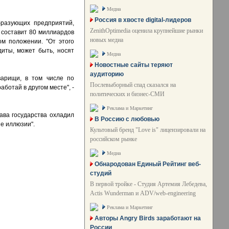
Медиа
Россия в хвосте digital-лидеров
бразующих предприятий,
ZenithOptimedia оценила крупнейшие рынки
 составит 80 миллиардов
новых медиа
ом положении. "От этого
диты, может быть, носят
Медиа
Новостные сайты теряют
аудиторию
варищи, в том числе по
Послевыборный спад сказался на
аботай в другом месте", -
политических и бизнес-СМИ
Реклама и Маркетинг
ава государства охладил
В Россию с любовью
е иллюзии".
Культовый бренд "Love is" лицензировали на
российском рынке
Медиа
Обнародован Единый Рейтинг веб-
студий
В первой тройке - Студия Артемия Лебедева,
Actis Wunderman и ADV/web-engineering
Реклама и Маркетинг
Авторы Angry Birds заработают на
России