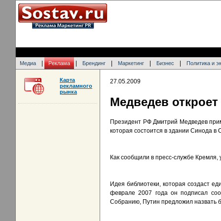
|
|
|
|
|
Медиа
Реклама
Брендинг
Маркетинг
Бизнес
Политика и э
Карта
27.05.2009
рекламного
рынка
Медведев откроет
Президент РФ Дмитрий Медведев прим
которая состоится в здании Синода в С
Как сообщили в пресс-службе Кремля, 
Идея библиотеки, которая создаст е
феврале 2007 года он подписал соо
Собранию, Путин предложил назвать б