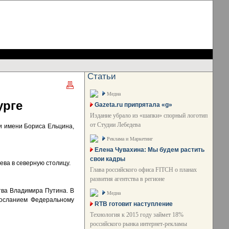
Статьи
Медиа
урге
Gazeta.ru припрятала «g»
Издание убрало из «шапки» спорный логотип
от Студии Лебедева
и имени Бориса Ельцина,
Реклама и Маркетинг
Елена Чувахина: Мы будем растить
свои кадры
ева в северную столицу.
Глава российского офиса FITCH о планах
развития агентства в регионе
тва Владимира Путина. В
Медиа
посланием Федеральному
RTB готовит наступление
Технология к 2015 году займет 18%
российского рынка интернет-рекламы