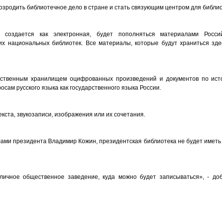
озродить библиотечное дело в стране и стать связующим центром для библио
я создается как электронная, будет пополняться материалами Россий
щих национальных библиотек. Все материалы, которые будут храниться зд
рственным хранилищем оцифрованных произведений и документов по исто
осам русского языка как государственного языка России.
кста, звукозаписи, изображения или их сочетания.
ами президента Владимир Кожин, президентская библиотека не будет иметь 
личное общественное заведение, куда можно будет записываться», - до