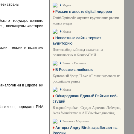
тек страны.
Медиа
Россия в хвосте digital-лидеров
ZenithOptimedia оценила крупнейшие рынки
ского государственного
новых медиа
есь, посвящены «истории
Медиа
Новостные сайты теряют
аудиторию
рии, теории и практике
Послевыборный спад сказался на
политических и бизнес-СМИ
Бизнес и Политика
В Россию с любовью
Культовый бренд "Love is" лицензировали на
российском рынке
аналогов ни в Европе, ни
Медиа
Обнародован Единый Рейтинг веб-
студий
бавил он, передает РИА
В первой тройке - Студия Артемия Лебедева,
Actis Wunderman и ADV/web-engineering
Реклама и Маркетинг
Авторы Angry Birds заработают на
России