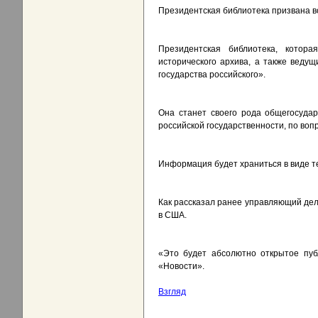
Президентская библиотека призвана в
Президентская библиотека, котора
исторического архива, а также веду
государства российского».
Она станет своего рода общегосуда
российской государственности, по вопр
Информация будет храниться в виде те
Как рассказал ранее управляющий дел
в США.
«Это будет абсолютно открытое пуб
«Новости».
Взгляд