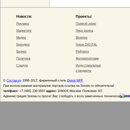
Новости:
Проекты:
Реклама
Прямой эфир
Маркетинг
Лицо рынка
Медиа
Визитка
Брендинг
Герои DIGITAL
Бизнес
Рейтинги
Политика
Фоторепортажи
Социум
Индустриальные
стандарты
©
Состав.ру
1998-2017, фирменный стиль
Depot WPF
При использовании материалов портала ссылка на Sostav.ru обязательна!
тел/факс:
+7 (495) 230 0597
адрес:
109004, Москва, Полковая 3/3
Администрация Sostav.ru просит Вас сообщать о всех замеченных технических неп