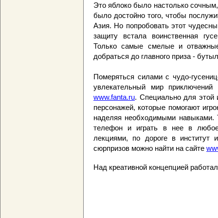
Это яблоко было настолько сочным,
было достойно того, чтобы послужи
Азия. Но попробовать этот чудесный
защиту встала воинственная гусе
Только самые смелые и отважные 
добраться до главного приза - бутыл
Померяться силами с чудо-гусениц
увлекательный мир приключений 
www.fanta.ru
. Специально для этой
персонажей, которые помогают игрок
наделяя необходимыми навыками. Т
телефон и играть в нее в любо
лекциями, по дороге в институт 
сюрпризов можно найти на сайте
www
Над креативной концепцией работал