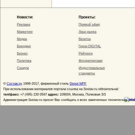
Новости:
Проекты:
Реклама
Прямой эфир
Маркетинг
Лицо рынка
Медиа
Визитка
Брендинг
Герои DIGITAL
Бизнес
Рейтинги
Политика
Фоторепортажи
Социум
Индустриальные
стандарты
©
Состав.ру
1998-2017, фирменный стиль
Depot WPF
При использовании материалов портала ссылка на Sostav.ru обязательна!
тел/факс:
+7 (495) 230 0597
адрес:
109004, Москва, Полковая 3/3
Администрация Sostav.ru просит Вас сообщать о всех замеченных технических неп