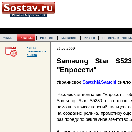
|
|
|
|
|
Медиа
Реклама
Брендинг
Маркетинг
Бизнес
Политика и эконом
Карта
26.05.2009
рекламного
рынка
Samsung Star S52
"Евросети"
Украинское
Saatchi&Saatchi
сняло 
Российская компания "Евросеть" о
Samsung Star S5230 c сенсорны
помощью прикосновений пальцев, а 
на создание ролика, промотирующег
раз победило рекламное агентство S
В демо-части отсутствует компьюте