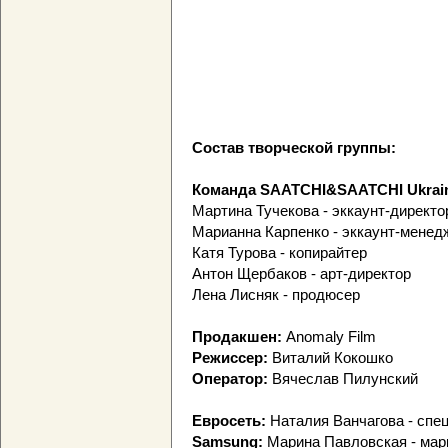
Состав творческой группы:
Команда SAATCHI&SAATCHI Ukrai
Мартина Тучекова - эккаунт-директо
Марианна Карпенко - эккаунт-менед
Катя Турова - копирайтер
Антон Щербаков - арт-директор
Лена Лисняк - продюсер
Продакшен:
Anomaly Film
Режиссер:
Виталий Кокошко
Оператор:
Вячеслав Пилунский
Евросеть:
Наталия Ванчагова - спе
Samsung:
Марина Павловская - мар