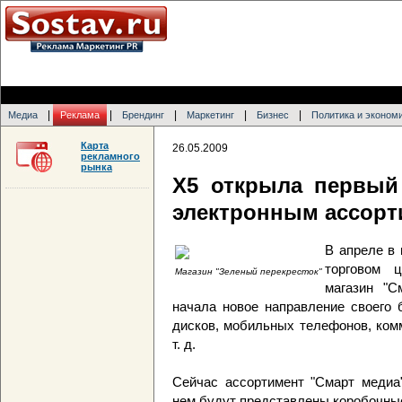
|
|
|
|
|
Медиа
Реклама
Брендинг
Маркетинг
Бизнес
Политика и эконом
Карта
26.05.2009
рекламного
рынка
Х5 открыла первый
электронным ассор
В апреле в 
торговом ц
Магазин "Зеленый перекресток"
магазин "С
начала новое направление своего б
дисков, мобильных телефонов, ком
т. д.
Сейчас ассортимент "Смарт медиа"
нем будут представлены коробочны