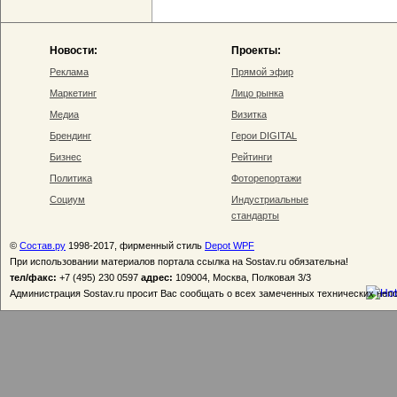
Новости:
Проекты:
Реклама
Прямой эфир
Маркетинг
Лицо рынка
Медиа
Визитка
Брендинг
Герои DIGITAL
Бизнес
Рейтинги
Политика
Фоторепортажи
Социум
Индустриальные
стандарты
©
Состав.ру
1998-2017, фирменный стиль
Depot WPF
При использовании материалов портала ссылка на Sostav.ru обязательна!
тел/факс:
+7 (495) 230 0597
адрес:
109004, Москва, Полковая 3/3
Администрация Sostav.ru просит Вас сообщать о всех замеченных технических неп