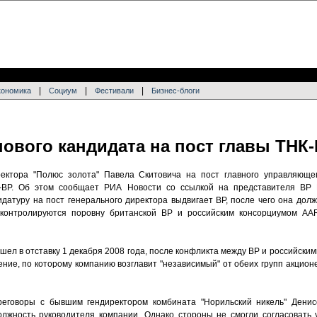
|
|
|
кономика
Социум
Фестивали
Бизнес-блоги
ового кандидата на пост главы ТНК
ректора "Полюс золота" Павела Скитовича на пост главного управляющег
-BP. Об этом сообщает РИА Новости со ссылкой на представителя ВР 
датуру на пост генерального директора выдвигает ВР, после чего она дол
контролируются поровну британской BP и российским консорциумом AAR 
ел в отставку 1 декабря 2008 года, после конфликта между BP и российски
ние, по которому компанию возглавит "независимый" от обеих групп акцион
еговоры с бывшим гендиректором комбината "Норильский никель" Дени
олжность руководителя компании. Однако стороны не смогли согласовать