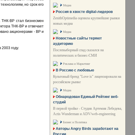
технологиям, но срок его
Медиа
Россия в хвосте digital-лидеров
ZenithOptimedia оценила крупнейшие рынки
а ТНК-BP стал бизнесмен
новых медиа
ектора ТНК-BP и отвечает
овано акционерами - BP и
Медиа
Новостные сайты теряют
аудиторию
 2003 году.
Послевыборный спад сказался на
политических и бизнес-СМИ
Реклама и Маркетинг
В Россию с любовью
Культовый бренд "Love is" лицензировали на
российском рынке
Медиа
Обнародован Единый Рейтинг веб-
студий
В первой тройке - Студия Артемия Лебедева,
Actis Wunderman и ADV/web-engineering
Бизнес и Политика
Авторы Angry Birds заработают на
России