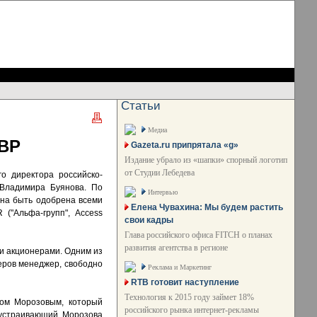
Статьи
Медиа
-ВР
Gazeta.ru припрятала «g»
Издание убрало из «шапки» спорный логотип
от Студии Лебедева
о директора российско-
Владимира Буянова. По
Интервью
жна быть одобрена всеми
Елена Чувахина: Мы будем растить
("Альфа-групп", Access
свои кадры
Глава российского офиса FITCH о планах
развития агентства в регионе
ми акционерами. Одним из
еров менеджер, свободно
Реклама и Маркетинг
RTB готовит наступление
Технология к 2015 году займет 18%
сом Морозовым, который
российского рынка интернет-рекламы
 устраивающий Морозова