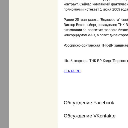
контракт. Сейчас компанией фактическ
полномочий истекает 1 июня 2009 года
Ранее 25 мая газета "Ведомости" со
Виктор Вексельберг, совладелец ТНК-B
в компании за развитие газового бизн
консорциумом AAR, а совет директоров
Российско-британская ТНК-BP занимает
Штаб-квартира ТНК-ВР. Кадр "Первого 
LENTA.RU
Обсуждение Facebook
Обсуждение VKontakte