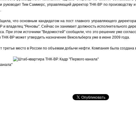
и руководит Тим Саммерс, управляющий директор ТНК-ВР по производству и 
.
общила, что основным кандидатом на пост главного управляющего директор
P и владелец "Реновы". Сейчас он занимает должность исполнительного дир
еса. При этом источники "Ведомостей" сообщили, что это решение уже соглас
 ТНК-BP может утвердить назначение Вексельберга уже в июне 2009 года.
 третье место в России по объемам добычи нефти. Компания была создана в
канала"