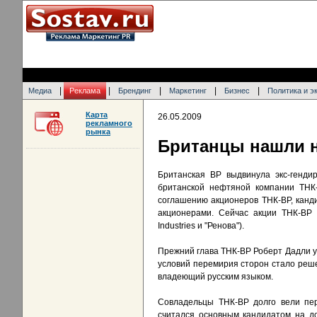
|
|
|
|
|
Медиа
Реклама
Брендинг
Маркетинг
Бизнес
Политика и э
Карта
26.05.2009
рекламного
рынка
Британцы нашли н
Британская BP выдвинула экс-генди
британской нефтяной компании ТНК
соглашению акционеров ТНК-ВР, канди
акционерами. Сейчас акции ТНК-BP 
Industries и "Ренова").
Прежний глава ТНК-ВР Роберт Дадли уш
условий перемирия сторон стало реше
владеющий русским языком.
Совладельцы ТНК-ВР долго вели пер
считался основным кандидатом на д