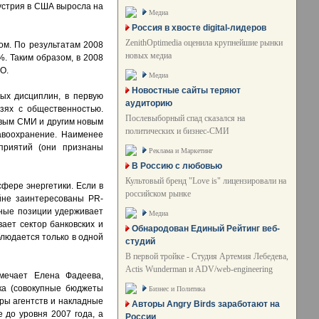
дустрия в США выросла на
Медиа
Россия в хвосте digital-лидеров
ZenithOptimedia оценила крупнейшие рынки
ом. По результатам 2008
новых медиа
%. Таким образом, в 2008
O.
Медиа
Новостные сайты теряют
ых дисциплин, в первую
аудиторию
зях с общественностью.
Послевыборный спад сказался на
овым СМИ и другим новым
политических и бизнес-СМИ
авоохранение. Наименее
приятий (они признаны
Реклама и Маркетинг
В Россию с любовью
Культовый бренд "Love is" лицензировали на
фере энергетики. Если в
российском рынке
айне заинтересованы PR-
ьные позиции удерживает
Медиа
ает сектор банковских и
Обнародован Единый Рейтинг веб-
блюдается только в одной
студий
В первой тройке - Студия Артемия Лебедева,
Actis Wunderman и ADV/web-engineering
мечает Елена Фадеева,
нка (совокупные бюджеты
Бизнес и Политика
ары агентств и накладные
Авторы Angry Birds заработают на
 до уровня 2007 года, а
России