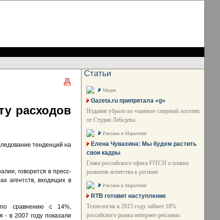
Статьи
Медиа
Gazeta.ru припрятала «g»
ту расходов
Издание убрало из «шапки» спорный логотип
от Студии Лебедева
Реклама и Маркетинг
Елена Чувахина: Мы будем растить
следование тенденций на
свои кадры
Глава российского офиса FITCH о планах
лии, говорится в пресс-
развития агентства в регионе
ах агентств, входящих в
Реклама и Маркетинг
RTB готовит наступление
Технология к 2015 году займет 18%
(по сравнению с 14%,
российского рынка интернет-рекламы
 - в 2007 году показали