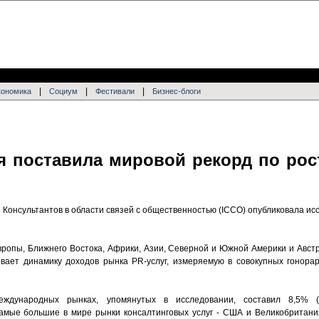
|
|
|
кономика
Социум
Фестивали
Бизнес-блоги
ия поставила мировой рекорд по рос
онсультантов в области связей с общественностью (ICCO) опубликовала ис
ропы, Ближнего Востока, Африки, Азии, Северной и Южной Америки и Австра
вает динамику доходов рынка PR-услуг, измеряемую в совокупных гонорар
ждународных рынках, упомянутых в исследовании, составил 8,5% 
Самые большие в мире рынки консалтинговых услуг - США и Великобритания