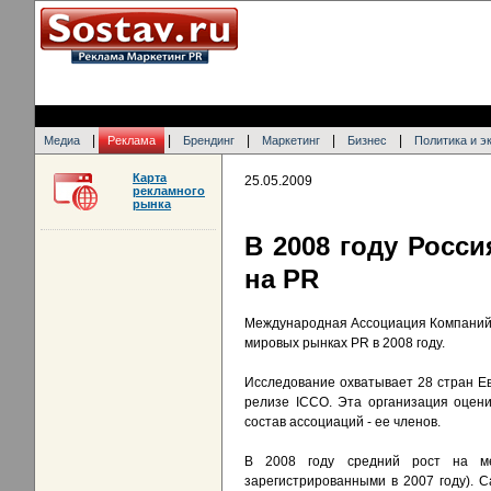
|
|
|
|
|
Медиа
Реклама
Брендинг
Маркетинг
Бизнес
Политика и э
Карта
25.05.2009
рекламного
рынка
В 2008 году Росс
на PR
Международная Ассоциация Компаний К
мировых рынках PR в 2008 году.
Исследование охватывает 28 стран Ев
релизе ICCO. Эта организация оцени
состав ассоциаций - ее членов.
В 2008 году средний рост на ме
зарегистрированными в 2007 году). 