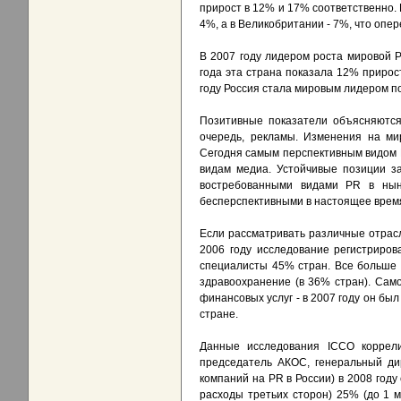
прирост в 12% и 17% соответственно.
4%, а в Великобритании - 7%, что опер
В 2007 году лидером роста мировой P
года эта страна показала 12% прирост
году Россия стала мировым лидером по
Позитивные показатели объясняются
очередь, рекламы. Изменения на ми
Сегодня самым перспективным видом 
видам медиа. Устойчивые позиции з
востребованными видами PR в нын
бесперспективными в настоящее время
Если рассматривать различные отрасл
2006 году исследование регистриров
специалисты 45% стран. Все больше 
здравоохранение (в 36% стран). Само
финансовых услуг - в 2007 году он был
стране.
Данные исследования ICCO коррел
председатель АКОС, генеральный дир
компаний на PR в России) в 2008 году
расходы третьих сторон) 25% (до 1 м