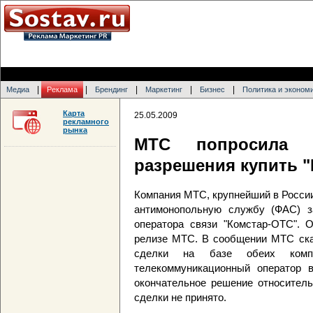
|
|
|
|
|
Медиа
Реклама
Брендинг
Маркетинг
Бизнес
Политика и эконом
Карта
25.05.2009
рекламного
рынка
МТС попросила у
разрешения купить 
Компания МТС, крупнейший в Росси
антимонопольную службу (ФАС) за
оператора связи "Комстар-ОТС". 
релизе МТС. В сообщении МТС сказ
сделки на базе обеих компа
телекоммуникационный оператор в
окончательное решение относитель
сделки не принято.