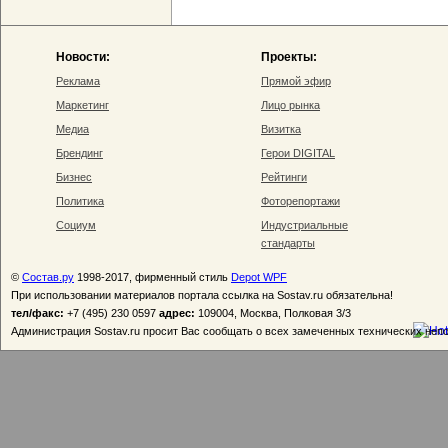
Новости:
Проекты:
Реклама
Прямой эфир
Маркетинг
Лицо рынка
Медиа
Визитка
Брендинг
Герои DIGITAL
Бизнес
Рейтинги
Политика
Фоторепортажи
Социум
Индустриальные
стандарты
©
Состав.ру
1998-2017, фирменный стиль
Depot WPF
При использовании материалов портала ссылка на Sostav.ru обязательна!
тел/факс:
+7 (495) 230 0597
адрес:
109004, Москва, Полковая 3/3
Администрация Sostav.ru просит Вас сообщать о всех замеченных технических неп