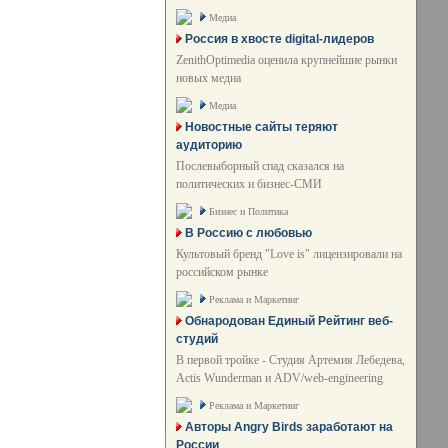
Медиа
Россия в хвосте digital-лидеров
ZenithOptimedia оценила крупнейшие рынки
новых медиа
Медиа
Новостные сайты теряют
аудиторию
Послевыборный спад сказался на
политических и бизнес-СМИ
Бизнес и Политика
В Россию с любовью
Культовый бренд "Love is" лицензировали на
российском рынке
Реклама и Маркетинг
Обнародован Единый Рейтинг веб-
студий
В первой тройке - Студия Артемия Лебедева,
Actis Wunderman и ADV/web-engineering
Реклама и Маркетинг
Авторы Angry Birds заработают на
России