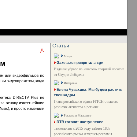
Статьи
Медиа
ем
Gazeta.ru припрятала «g»
Издание убрало из «шапки» спорный логотип
от Студии Лебедева
амм или видеофильмов по
ным видеопрокатом, когда
Интервью
Елена Чувахина: Мы будем растить
свои кадры
еотека DIRECTV Plus не
Глава российского офиса FITCH о планах
и за основу известнейшие
развития агентства в регионе
Music), и просто изменили
Реклама и Маркетинг
RTB готовит наступление
Технология к 2015 году займет 18%
российского рынка интернет-рекламы