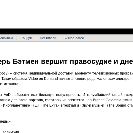
|
|
|
кономика
Социум
Фестивали
Бизнес-блоги
перь Бэтмен вершит правосудие и дн
просу) – система индивидуальной доставки абоненту телевизионных прогр
 Таким образом, Video on Demand является своего рода маленьким электрон
з каталога.
ы VoD набирают все большую популярность. И колумбийский онлайн-вид
анию для этого портала, креаторы из агентства Leo Burnett Colombia взял
«Инопланетянин» (E.T.: The Extra-Terrestrial) и «Звуки музыки» (The Sound of 
очешь.»
а, Колумбия