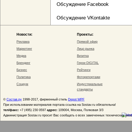
Обсуждение Facebook
Обсуждение VKontakte
Новости:
Проекты:
Реклама
Прямой эфир
Маркетинг
Лицо рынка
Медиа
Визитка
Брендинг
Герои DIGITAL
Бизнес
Рейтинги
Политика
Фоторепортажи
Социум
Индустриальные
стандарты
©
Состав.ру
1998-2017, фирменный стиль
Depot WPF
При использовании материалов портала ссылка на Sostav.ru обязательна!
тел/факс:
+7 (495) 230 0597
адрес:
109004, Москва, Полковая 3/3
Администрация Sostav.ru просит Вас сообщать о всех замеченных технических неп