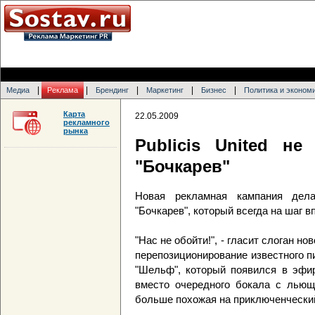
|
|
|
|
|
Медиа
Реклама
Брендинг
Маркетинг
Бизнес
Политика и эконом
Карта
22.05.2009
рекламного
рынка
Publicis United н
"Бочкарев"
Новая рекламная кампания дел
"Бочкарев", который всегда на шаг в
"Нас не обойти!", - гласит слоган н
перепозиционирование известного п
"Шельф", который появился в эфи
вместо очередного бокала с льющ
больше похожая на приключенчески