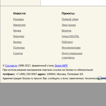
Новости:
Проекты:
Реклама
Прямой эфир
Маркетинг
Лицо рынка
Медиа
Визитка
Брендинг
Герои DIGITAL
Бизнес
Рейтинги
Политика
Фоторепортажи
Социум
Индустриальные
стандарты
©
Состав.ру
1998-2017, фирменный стиль
Depot WPF
При использовании материалов портала ссылка на Sostav.ru обязательна!
тел/факс:
+7 (495) 230 0597
адрес:
109004, Москва, Полковая 3/3
Администрация Sostav.ru просит Вас сообщать о всех замеченных технических неп