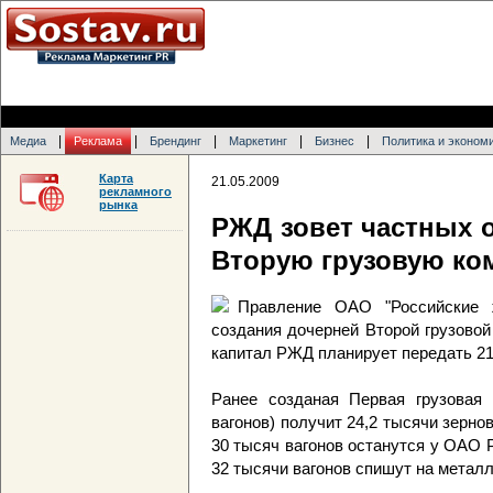
|
|
|
|
|
Медиа
Реклама
Брендинг
Маркетинг
Бизнес
Политика и эконом
Карта
21.05.2009
рекламного
рынка
РЖД зовет частных 
Вторую грузовую к
Правление ОАО "Российские 
создания дочерней Второй грузовой
капитал РЖД планирует передать 21
Ранее созданая Первая грузовая 
вагонов) получит 24,2 тысячи зерно
30 тысяч вагонов останутся у ОАО 
32 тысячи вагонов спишут на метал