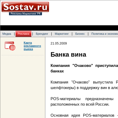
|
|
|
|
|
Медиа
Реклама
Брендинг
Маркетинг
Бизнес
Политика и эконом
Карта
21.05.2009
рекламного
рынка
Банка вина
Компания "Очаково" приступи
банках
Компания "Очаково" выпустила 
шелфтокеры) в поддержку вин в ал
POS-материалы предназначены
расположенных по всей России.
Основная идея POS-материалов -