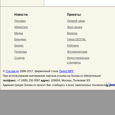
Новости:
Проекты:
Реклама
Прямой эфир
Маркетинг
Лицо рынка
Медиа
Визитка
Брендинг
Герои DIGITAL
Бизнес
Рейтинги
Политика
Фоторепортажи
Социум
Индустриальные
стандарты
©
Состав.ру
1998-2017, фирменный стиль
Depot WPF
При использовании материалов портала ссылка на Sostav.ru обязательна!
тел/факс:
+7 (495) 230 0597
адрес:
109004, Москва, Полковая 3/3
Администрация Sostav.ru просит Вас сообщать о всех замеченных технических неп