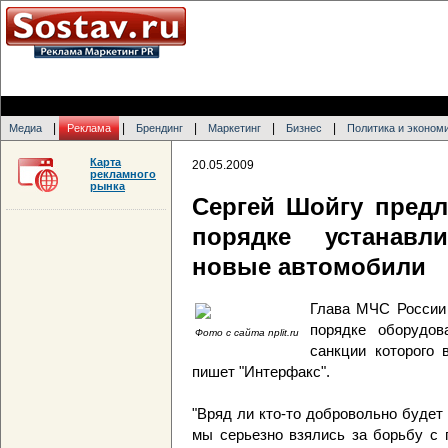
|
|
|
|
|
Медиа
Реклама
Брендинг
Маркетинг
Бизнес
Политика и эконом
Карта
20.05.2009
рекламного
рынка
Сергей Шойгу пред
порядке устанавл
новые автомобили
Глава МЧС России
порядке оборудов
Фото с сайта nplit.ru
санкции которого 
пишет "Интерфакс".
"Вряд ли кто-то добровольно будет
мы серьезно взялись за борьбу с 