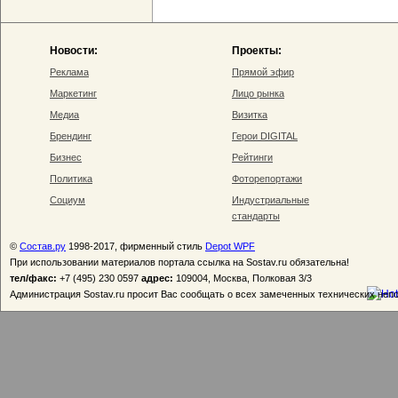
Новости:
Проекты:
Реклама
Прямой эфир
Маркетинг
Лицо рынка
Медиа
Визитка
Брендинг
Герои DIGITAL
Бизнес
Рейтинги
Политика
Фоторепортажи
Социум
Индустриальные
стандарты
©
Состав.ру
1998-2017, фирменный стиль
Depot WPF
При использовании материалов портала ссылка на Sostav.ru обязательна!
тел/факс:
+7 (495) 230 0597
адрес:
109004, Москва, Полковая 3/3
Администрация Sostav.ru просит Вас сообщать о всех замеченных технических неп