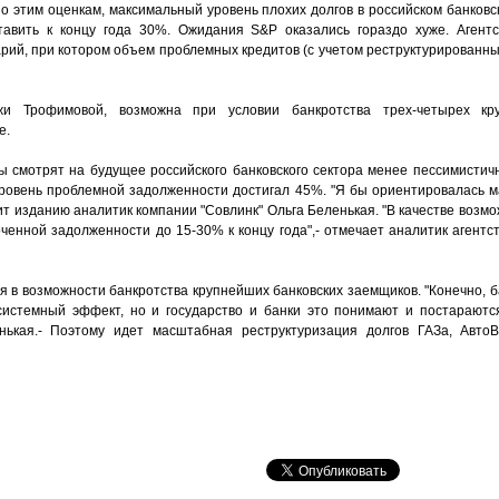
По этим оценкам, максимальный уровень плохих долгов в российском банков
тавить к концу года 30%. Ожидания S&P оказались гораздо хуже. Агентс
рий, при котором объем проблемных кредитов (с учетом реструктурированны
жи Трофимовой, возможна при условии банкротства трех-четырех к
е.
 смотрят на будущее российского банковского сектора менее пессимистичн
овень проблемной задолженности достигал 45%. "Я бы ориентировалась м
орит изданию аналитик компании "Совлинк" Ольга Беленькая. "В качестве возм
нной задолженности до 15-30% к концу года",- отмечает аналитик агентств
 в возможности банкротства крупнейших банковских заемщиков. "Конечно, б
истемный эффект, но и государство и банки это понимают и постараются
нькая.- Поэтому идет масштабная реструктуризация долгов ГАЗа, АвтоВ