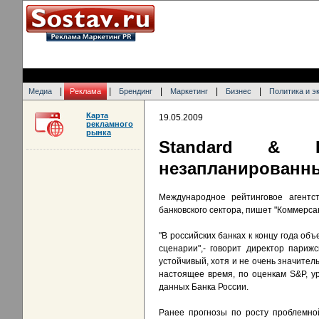
|
|
|
|
|
Медиа
Реклама
Брендинг
Маркетинг
Бизнес
Политика и э
Карта
19.05.2009
рекламного
рынка
Standard & P
незапланированн
Международное рейтинговое агентст
банковского сектора, пишет "Коммерсан
"В российских банках к концу года о
сценарии",- говорит директор пари
устойчивый, хотя и не очень значител
настоящее время, по оценкам S&P, у
данных Банка России.
Ранее прогнозы по росту проблемно