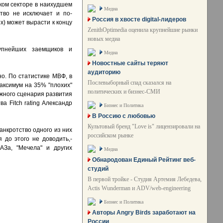
ском секторе в наихудшем
Медиа
тво не исключает и по-
Россия в хвосте digital-лидеров
х) может вырасти к концу
ZenithOptimedia оценила крупнейшие рынки
новых медиа
рупнейших заемщиков и
Медиа
Новостные сайты теряют
аудиторию
о. По статистике МВФ, в
Послевыборный спад сказался на
аксимум на 35% "плохих"
политических и бизнес-СМИ
ожного сценария развития
а Fitch rating Александр
Бизнес и Политика
В Россию с любовью
Культовый бренд "Love is" лицензировали на
анкротство одного из них
российском рынке
 до этого не доводить,-
АЗа, "Мечела" и других
Медиа
Обнародован Единый Рейтинг веб-
студий
В первой тройке - Студия Артемия Лебедева,
Actis Wunderman и ADV/web-engineering
Бизнес и Политика
Авторы Angry Birds заработают на
России