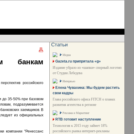
Статьи
Медиа
им банкам
Gazeta.ru припрятала «g»
Издание убрало из «шапки» спорный логотип
от Студии Лебедева
Интервью
перспектив российского
Елена Чувахина: Мы будем растить
свои кадры
и до 35-50% при базовом
Глава российского офиса FITCH о планах
ловам, подразумевается
развития агентства в регионе
 банковских заемщиков. В
Реклама и Маркетинг
 следует из официальных
RTB готовит наступление
Технология к 2015 году займет 18%
российского рынка интернет-рекламы
ки компании "Ренессанс