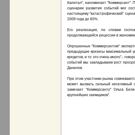
Капитал", напоминает "Коммерсант". 
сценарии развития событий мог сос
настоящему "катастрофический" сцена
2009 года до 60%.
Его реализация, по словам госпо
продолжающейся рецессии в экономик
Опрошенные "Коммерсантом" эксперты
предыдущие кризисы максимальный ур
кредитов, и то это очень много",- гов
событий мы закладываем рост просроче
Данилов.
При этом участники рынка сомневаются
может вызвать сильный негативный с
замечает "Коммерсанту" Ольга Беле
крупнейших заемщиков".