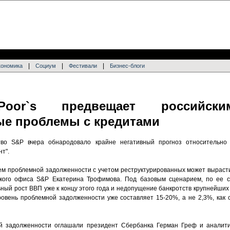
|
|
|
кономика
Социум
Фестивали
Бизнес-блоги
oor`s предвещает российск
ые проблемы с кредитами
во S&P вчера обнародовало крайне негативный прогноз относительно 
т".
бъем проблемной задолженности с учетом реструктурированных может выраст
жского офиса S&P Екатерина Трофимова. Под базовым сценарием, по ее с
ьный рост ВВП уже к концу этого года и недопущение банкротств крупнейших
ровень проблемной задолженности уже составляет 15-20%, а не 2,3%, как
й задолженности оглашали президент Сбербанка Герман Греф и аналити