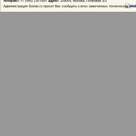
тел/факс:
+7 (495) 230 0597
адрес:
109004, Москва, Полковая 3/3
Администрация Sostav.ru просит Вас сообщать о всех замеченных технических неп