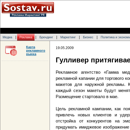
|
|
|
|
|
Медиа
Реклама
Брендинг
Маркетинг
Бизнес
Политика и эконом
Карта
19.05.2009
рекламного
рынка
Гулливер притягивае
Рекламное агентство «Гамма мед
рекламной капании для торгового к
макетов для наружной рекламы. К
каждый сезон макеты будут менять
Размещение стартовало в мае.
Цель рекламной кампании, как поя
привлечь новых клиентов и удер
отстройка от конкурентов на эм
придумать имиджевое изображение 